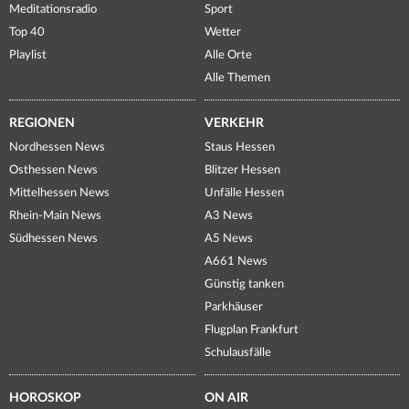
Meditationsradio
Sport
Top 40
Wetter
Playlist
Alle Orte
Alle Themen
REGIONEN
VERKEHR
Nordhessen News
Staus Hessen
Osthessen News
Blitzer Hessen
Mittelhessen News
Unfälle Hessen
Rhein-Main News
A3 News
Südhessen News
A5 News
A661 News
Günstig tanken
Parkhäuser
Flugplan Frankfurt
Schulausfälle
HOROSKOP
ON AIR