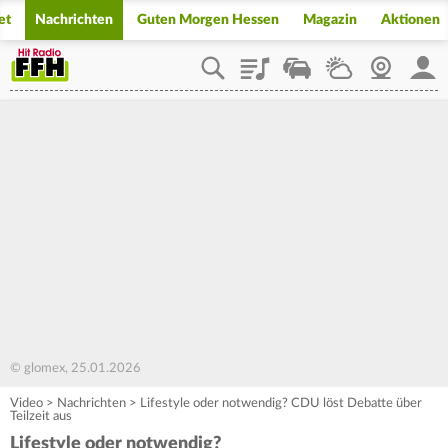
et
Nachrichten
Guten Morgen Hessen
Magazin
Aktionen
Playlist
Staupilot
Wetter
Webcam
Mein
© glomex, 25.01.2026
Video
>
Nachrichten
>
Lifestyle oder notwendig? CDU löst Debatte über
Teilzeit aus
Lifestyle oder notwendig?