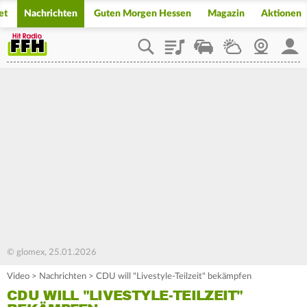
et
Nachrichten
Guten Morgen Hessen
Magazin
Aktionen
Playlist
Staupilot
Wetter
Webcam
Mein
© glomex, 25.01.2026
Video
>
Nachrichten
>
CDU will "Livestyle-Teilzeit" bekämpfen
CDU WILL "LIVESTYLE-TEILZEIT"