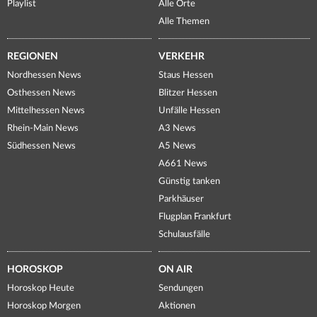
Playlist
Alle Orte
Alle Themen
REGIONEN
VERKEHR
Nordhessen News
Staus Hessen
Osthessen News
Blitzer Hessen
Mittelhessen News
Unfälle Hessen
Rhein-Main News
A3 News
Südhessen News
A5 News
A661 News
Günstig tanken
Parkhäuser
Flugplan Frankfurt
Schulausfälle
HOROSKOP
ON AIR
Horoskop Heute
Sendungen
Horoskop Morgen
Aktionen