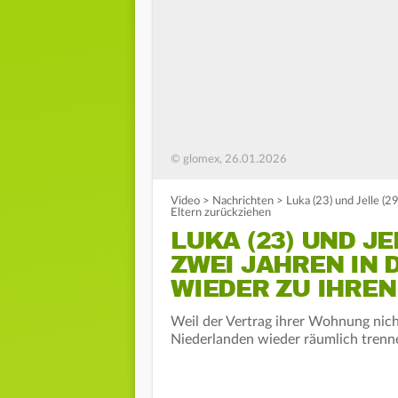
© glomex, 26.01.2026
Video
>
Nachrichten
>
Luka (23) und Jelle (
Eltern zurückziehen
LUKA (23) UND J
ZWEI JAHREN IN
WIEDER ZU IHRE
Weil der Vertrag ihrer Wohnung nich
Niederlanden wieder räumlich trenne