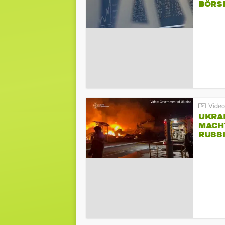
BÖRS
UKRA
MACH
RUSS