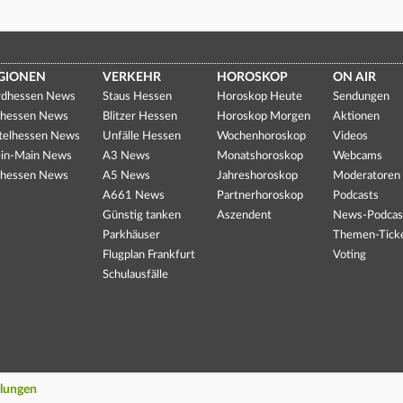
GIONEN
VERKEHR
HOROSKOP
ON AIR
dhessen News
Staus Hessen
Horoskop Heute
Sendungen
hessen News
Blitzer Hessen
Horoskop Morgen
Aktionen
telhessen News
Unfälle Hessen
Wochenhoroskop
Videos
in-Main News
A3 News
Monatshoroskop
Webcams
hessen News
A5 News
Jahreshoroskop
Moderatoren
A661 News
Partnerhoroskop
Podcasts
Günstig tanken
Aszendent
News-Podcas
Parkhäuser
Themen-Tick
Flugplan Frankfurt
Voting
Schulausfälle
llungen