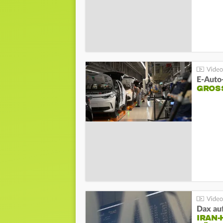
E-Auto
GROS
Dax au
IRAN