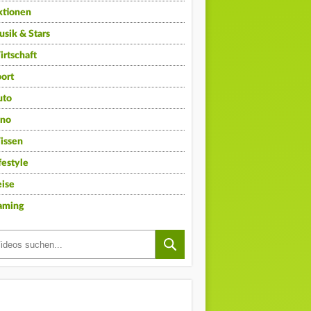
ktionen
sik & Stars
rtschaft
ort
uto
ino
issen
festyle
ise
aming