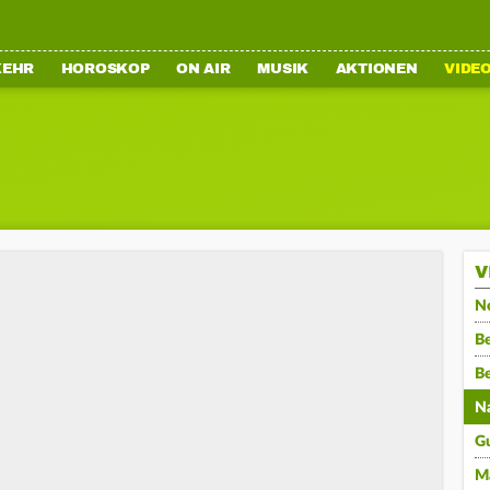
KEHR
HOROSKOP
ON AIR
MUSIK
AKTIONEN
VIDE
V
N
Be
B
N
G
M