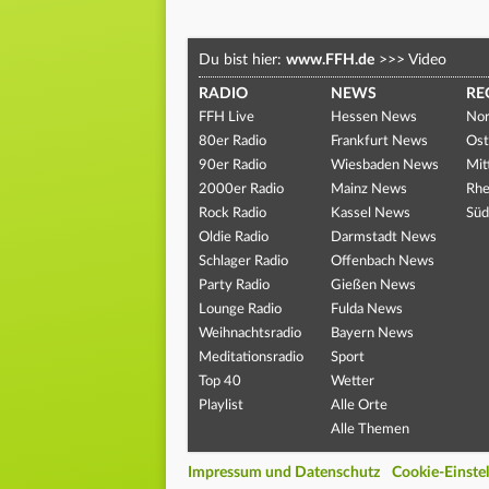
Du bist hier:
www.FFH.de
>>>
Video
RADIO
NEWS
RE
FFH Live
Hessen News
Nor
80er Radio
Frankfurt News
Ost
90er Radio
Wiesbaden News
Mit
2000er Radio
Mainz News
Rhe
Rock Radio
Kassel News
Süd
Oldie Radio
Darmstadt News
Schlager Radio
Offenbach News
Party Radio
Gießen News
Lounge Radio
Fulda News
Weihnachtsradio
Bayern News
Meditationsradio
Sport
Top 40
Wetter
Playlist
Alle Orte
Alle Themen
Impressum und Datenschutz
Cookie-Einste