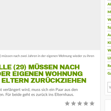
A
Mu
Wi
Sp
A
K
W
29) müssen nach zwei Jahren in der eigenen Wohnung wieder zu ihren
Li
ELLE (29) MÜSSEN NACH
Re
 DER EIGENEN WOHNUNG
G
N ELTERN ZURÜCKZIEHEN
t verlängert wird, muss sich ein Paar aus den
n. Für beide geht es zurück ins Elternhaus.