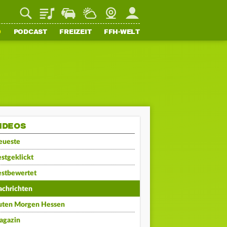
Playlist
Staupilot
Wetter
Webcam
Mein FFH
O
PODCAST
FREIZEIT
FFH-WELT
IDEOS
eueste
stgeklickt
estbewertet
achrichten
uten Morgen Hessen
agazin