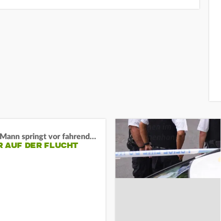
BaWü: Mann springt vor fahrendes Auto und schießt
R AUF DER FLUCHT