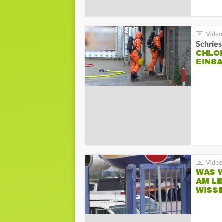
Schrie
CHLO
EINSA
WAS W
AM L
WISS