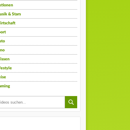
ktionen
sik & Stars
rtschaft
ort
uto
ino
issen
festyle
ise
aming