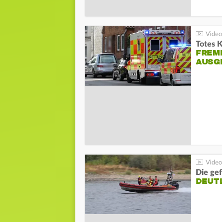
Totes 
FREM
AUSG
Die gef
DEUT