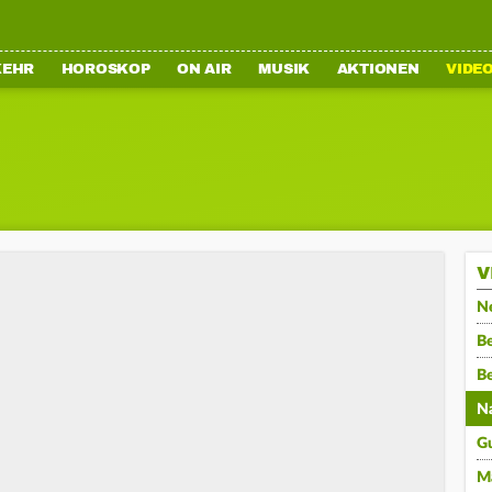
KEHR
HOROSKOP
ON AIR
MUSIK
AKTIONEN
VIDE
V
N
Be
B
N
G
M