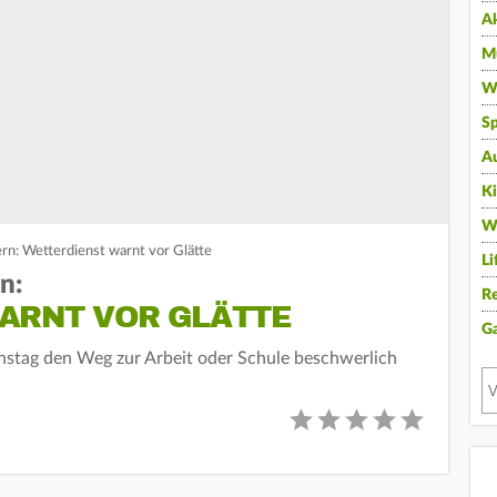
A
Mu
Wi
Sp
A
K
W
n: Wetterdienst warnt vor Glätte
Li
n:
Re
ARNT VOR GLÄTTE
G
nstag den Weg zur Arbeit oder Schule beschwerlich