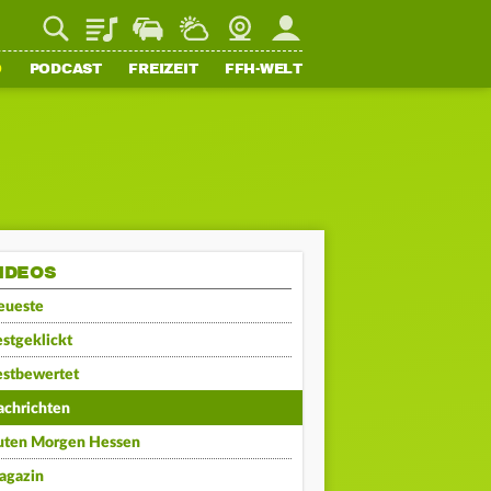
Playlist
Staupilot
Wetter
Webcam
Mein FFH
O
PODCAST
FREIZEIT
FFH-WELT
IDEOS
eueste
stgeklickt
estbewertet
achrichten
uten Morgen Hessen
agazin