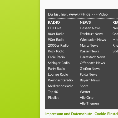
Du bist hier:
www.FFH.de
>>>
Video
RADIO
NEWS
RE
FFH Live
Hessen News
Nor
80er Radio
Frankfurt News
Ost
90er Radio
Wiesbaden News
Mit
2000er Radio
Mainz News
Rhe
Rock Radio
Kassel News
Süd
Oldie Radio
Darmstadt News
Schlager Radio
Offenbach News
Party Radio
Gießen News
Lounge Radio
Fulda News
Weihnachtsradio
Bayern News
Meditationsradio
Sport
Top 40
Wetter
Playlist
Alle Orte
Alle Themen
Impressum und Datenschutz
Cookie-Einste