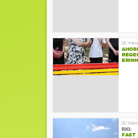
AHOR
REGE
ERIN
BEIM 
RKI:
FAST 