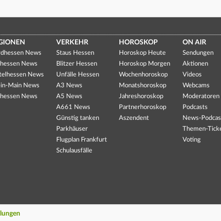
GIONEN
VERKEHR
HOROSKOP
ON AIR
dhessen News
Staus Hessen
Horoskop Heute
Sendungen
hessen News
Blitzer Hessen
Horoskop Morgen
Aktionen
telhessen News
Unfälle Hessen
Wochenhoroskop
Videos
in-Main News
A3 News
Monatshoroskop
Webcams
hessen News
A5 News
Jahreshoroskop
Moderatoren
A661 News
Partnerhoroskop
Podcasts
Günstig tanken
Aszendent
News-Podcas
Parkhäuser
Themen-Tick
Flugplan Frankfurt
Voting
Schulausfälle
llungen