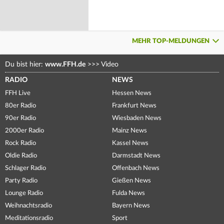
MEHR TOP-MELDUNGEN
Du bist hier:
www.FFH.de
>>>
Video
RADIO
NEWS
FFH Live
Hessen News
80er Radio
Frankfurt News
90er Radio
Wiesbaden News
2000er Radio
Mainz News
Rock Radio
Kassel News
Oldie Radio
Darmstadt News
Schlager Radio
Offenbach News
Party Radio
Gießen News
Lounge Radio
Fulda News
Weihnachtsradio
Bayern News
Meditationsradio
Sport