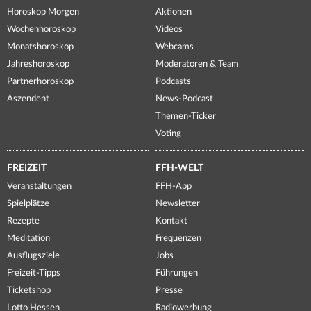
Horoskop Morgen
Aktionen
Wochenhoroskop
Videos
Monatshoroskop
Webcams
Jahreshoroskop
Moderatoren & Team
Partnerhoroskop
Podcasts
Aszendent
News-Podcast
Themen-Ticker
Voting
FREIZEIT
FFH-WELT
Veranstaltungen
FFH-App
Spielplätze
Newsletter
Rezepte
Kontakt
Meditation
Frequenzen
Ausflugsziele
Jobs
Freizeit-Tipps
Führungen
Ticketshop
Presse
Lotto Hessen
Radiowerbung