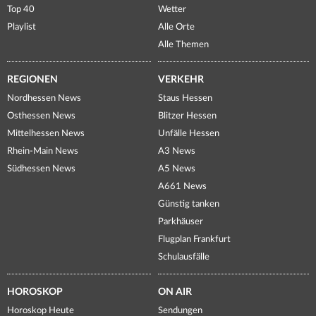
Top 40
Wetter
Playlist
Alle Orte
Alle Themen
REGIONEN
VERKEHR
Nordhessen News
Staus Hessen
Osthessen News
Blitzer Hessen
Mittelhessen News
Unfälle Hessen
Rhein-Main News
A3 News
Südhessen News
A5 News
A661 News
Günstig tanken
Parkhäuser
Flugplan Frankfurt
Schulausfälle
HOROSKOP
ON AIR
Horoskop Heute
Sendungen