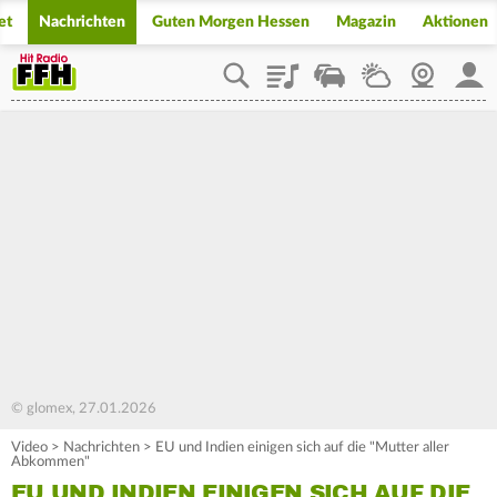
et
Nachrichten
Guten Morgen Hessen
Magazin
Aktionen
Playlist
Staupilot
Wetter
Webcam
Mein
© glomex, 27.01.2026
Video
>
Nachrichten
>
EU und Indien einigen sich auf die "Mutter aller
Abkommen"
EU UND INDIEN EINIGEN SICH AUF DIE