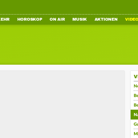
KEHR
HOROSKOP
ON AIR
MUSIK
AKTIONEN
VIDE
V
N
Be
B
N
G
M