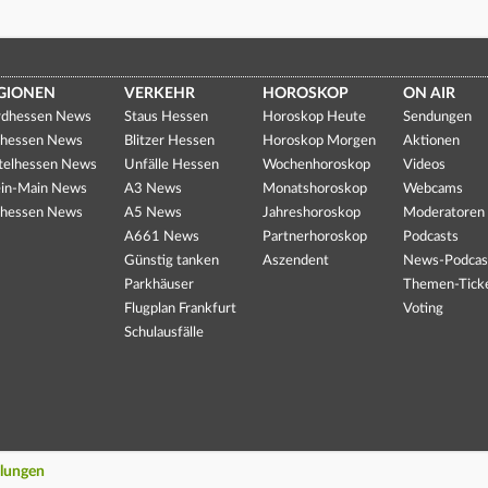
GIONEN
VERKEHR
HOROSKOP
ON AIR
dhessen News
Staus Hessen
Horoskop Heute
Sendungen
hessen News
Blitzer Hessen
Horoskop Morgen
Aktionen
telhessen News
Unfälle Hessen
Wochenhoroskop
Videos
in-Main News
A3 News
Monatshoroskop
Webcams
hessen News
A5 News
Jahreshoroskop
Moderatoren
A661 News
Partnerhoroskop
Podcasts
Günstig tanken
Aszendent
News-Podcas
Parkhäuser
Themen-Tick
Flugplan Frankfurt
Voting
Schulausfälle
llungen