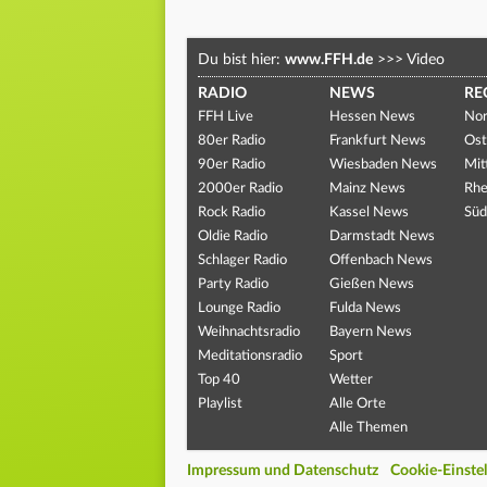
Du bist hier:
www.FFH.de
>>>
Video
RADIO
NEWS
RE
FFH Live
Hessen News
Nor
80er Radio
Frankfurt News
Ost
90er Radio
Wiesbaden News
Mit
2000er Radio
Mainz News
Rhe
Rock Radio
Kassel News
Süd
Oldie Radio
Darmstadt News
Schlager Radio
Offenbach News
Party Radio
Gießen News
Lounge Radio
Fulda News
Weihnachtsradio
Bayern News
Meditationsradio
Sport
Top 40
Wetter
Playlist
Alle Orte
Alle Themen
Impressum und Datenschutz
Cookie-Einste