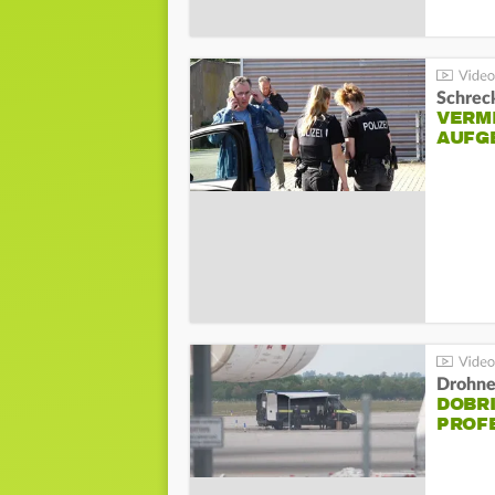
Schreck
VERM
AUFG
Drohnen
DOBR
PROF