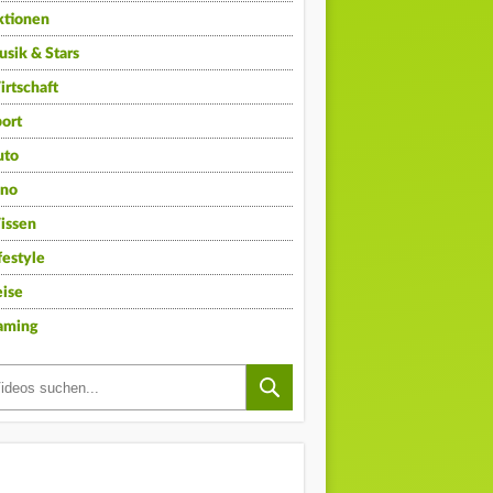
ktionen
sik & Stars
rtschaft
ort
uto
ino
issen
festyle
ise
aming