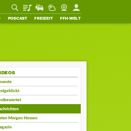
Playlist
Staupilot
Wetter
Webcam
Mein FFH
O
PODCAST
FREIZEIT
FFH-WELT
IDEOS
eueste
stgeklickt
estbewertet
achrichten
uten Morgen Hessen
agazin