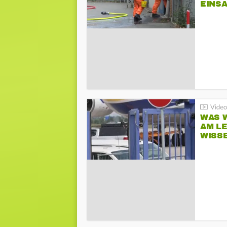
EINSA
WAS W
AM L
WISS