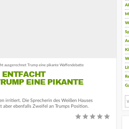
A
Mu
Wi
Sp
A
K
W
cht ausgerechnet Trump eine pikante Waffendebatte
Li
D ENTFACHT
Re
RUMP EINE PIKANTE
G
en irritiert. Die Sprecherin des Weißen Hauses
t aber ebenfalls Zweifel an Trumps Position.