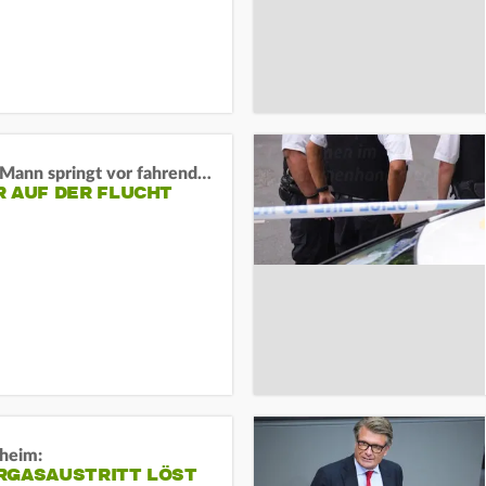
BaWü: Mann springt vor fahrendes Auto und schießt
R AUF DER FLUCHT
sheim:
RGASAUSTRITT LÖST