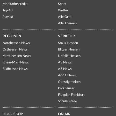
Meditationsradio
Sport
Top 40
Wetter
Playlist
Alle Orte
Alle Themen
REGIONEN
VERKEHR
Nordhessen News
Staus Hessen
Osthessen News
Blitzer Hessen
Mittelhessen News
Unfälle Hessen
Rhein-Main News
A3 News
Südhessen News
A5 News
A661 News
Günstig tanken
Parkhäuser
Flugplan Frankfurt
Schulausfälle
HOROSKOP
ON AIR