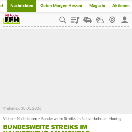
et
Nachrichten
Guten Morgen Hessen
Magazin
Aktionen
Playlist
Staupilot
Wetter
Webcam
Mein
© glomex, 30.01.2026
Video
>
Nachrichten
>
Bundesweite Streiks im Nahverkehr am Montag
BUNDESWEITE STREIKS IM