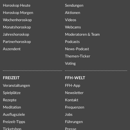
Horoskop Heute
Sendungen
Horoskop Morgen
Aktionen
Wochenhoroskop
Videos
Monatshoroskop
Webcams
Jahreshoroskop
Moderatoren & Team
Partnerhoroskop
Podcasts
Aszendent
News-Podcast
Themen-Ticker
Voting
FREIZEIT
FFH-WELT
Veranstaltungen
FFH-App
Spielplätze
Newsletter
Rezepte
Kontakt
Meditation
Frequenzen
Ausflugsziele
Jobs
Freizeit-Tipps
Führungen
Ticketshop
Presse