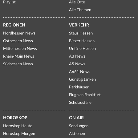
Playlist
Alle Orte
Alle Themen
REGIONEN
VERKEHR
Nordhessen News
Staus Hessen
Osthessen News
Blitzer Hessen
Mittelhessen News
Unfälle Hessen
Rhein-Main News
A3 News
Südhessen News
A5 News
A661 News
Günstig tanken
Parkhäuser
Flugplan Frankfurt
Schulausfälle
HOROSKOP
ON AIR
Horoskop Heute
Sendungen
Horoskop Morgen
Aktionen