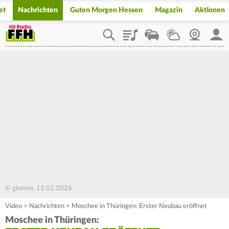
et
Nachrichten
Guten Morgen Hessen
Magazin
Aktionen
Playlist
Staupilot
Wetter
Webcam
Mein
© glomex, 15.02.2026
Video
>
Nachrichten
>
Moschee in Thüringen: Erster Neubau eröffnet
Moschee in Thüringen: