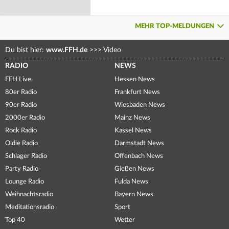
MEHR TOP-MELDUNGEN
Du bist hier:
www.FFH.de
>>>
Video
RADIO
NEWS
FFH Live
Hessen News
80er Radio
Frankfurt News
90er Radio
Wiesbaden News
2000er Radio
Mainz News
Rock Radio
Kassel News
Oldie Radio
Darmstadt News
Schlager Radio
Offenbach News
Party Radio
Gießen News
Lounge Radio
Fulda News
Weihnachtsradio
Bayern News
Meditationsradio
Sport
Top 40
Wetter