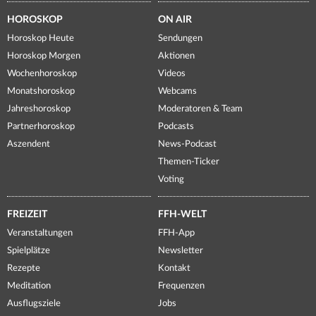
HOROSKOP
ON AIR
Horoskop Heute
Sendungen
Horoskop Morgen
Aktionen
Wochenhoroskop
Videos
Monatshoroskop
Webcams
Jahreshoroskop
Moderatoren & Team
Partnerhoroskop
Podcasts
Aszendent
News-Podcast
Themen-Ticker
Voting
FREIZEIT
FFH-WELT
Veranstaltungen
FFH-App
Spielplätze
Newsletter
Rezepte
Kontakt
Meditation
Frequenzen
Ausflugsziele
Jobs