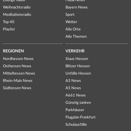
Lounge Radio
Fulda News
Weihnachtsradio
Bayern News
Meditationsradio
Sport
Top 40
Wetter
Playlist
Alle Orte
Alle Themen
REGIONEN
VERKEHR
Nordhessen News
Staus Hessen
Osthessen News
Blitzer Hessen
Mittelhessen News
Unfälle Hessen
Rhein-Main News
A3 News
Südhessen News
A5 News
A661 News
Günstig tanken
Parkhäuser
Flugplan Frankfurt
Schulausfälle