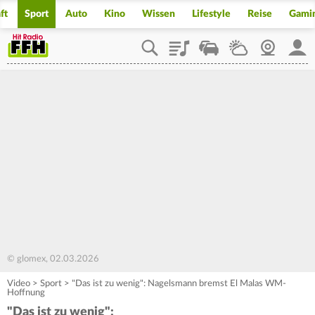
ft
Sport
Auto
Kino
Wissen
Lifestyle
Reise
Gami
Playlist
Staupilot
Wetter
Webcam
Mein
© glomex, 02.03.2026
Video
>
Sport
>
"Das ist zu wenig": Nagelsmann bremst El Malas WM-
Hoffnung
"Das ist zu wenig":