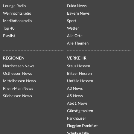
Lounge Radio
Fulda News
Weihnachtsradio
Bayern News
Meditationsradio
Sport
Top 40
Wetter
Playlist
Alle Orte
Alle Themen
REGIONEN
VERKEHR
Nordhessen News
Staus Hessen
Osthessen News
Blitzer Hessen
Mittelhessen News
Unfälle Hessen
Rhein-Main News
A3 News
Südhessen News
A5 News
A661 News
Günstig tanken
Parkhäuser
Flugplan Frankfurt
Schulausfälle