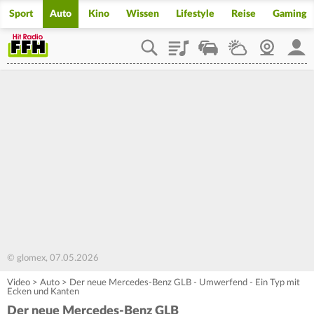
Sport
Auto
Kino
Wissen
Lifestyle
Reise
Gaming
Playlist
Staupilot
Wetter
Webcam
Mein
© glomex, 07.05.2026
Video
>
Auto
>
Der neue Mercedes-Benz GLB - Umwerfend - Ein Typ mit
Ecken und Kanten
Der neue Mercedes-Benz GLB