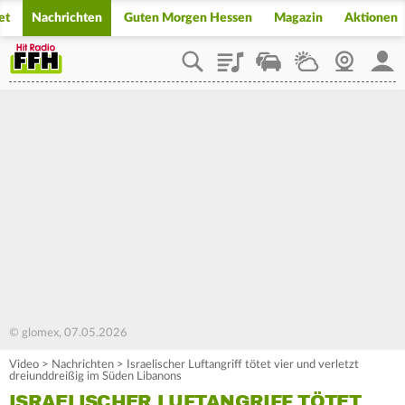
et
Nachrichten
Guten Morgen Hessen
Magazin
Aktionen
Playlist
Staupilot
Wetter
Webcam
Mein
© glomex, 07.05.2026
Video
>
Nachrichten
>
Israelischer Luftangriff tötet vier und verletzt
dreiunddreißig im Süden Libanons
ISRAELISCHER LUFTANGRIFF TÖTET