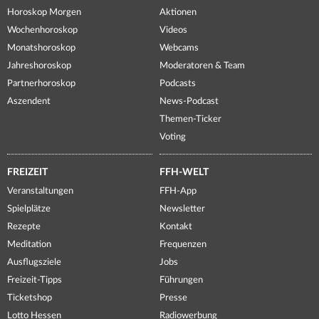
Horoskop Morgen
Aktionen
Wochenhoroskop
Videos
Monatshoroskop
Webcams
Jahreshoroskop
Moderatoren & Team
Partnerhoroskop
Podcasts
Aszendent
News-Podcast
Themen-Ticker
Voting
FREIZEIT
FFH-WELT
Veranstaltungen
FFH-App
Spielplätze
Newsletter
Rezepte
Kontakt
Meditation
Frequenzen
Ausflugsziele
Jobs
Freizeit-Tipps
Führungen
Ticketshop
Presse
Lotto Hessen
Radiowerbung