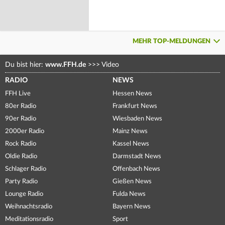
MEHR TOP-MELDUNGEN
Du bist hier:
www.FFH.de
>>>
Video
RADIO
NEWS
FFH Live
Hessen News
80er Radio
Frankfurt News
90er Radio
Wiesbaden News
2000er Radio
Mainz News
Rock Radio
Kassel News
Oldie Radio
Darmstadt News
Schlager Radio
Offenbach News
Party Radio
Gießen News
Lounge Radio
Fulda News
Weihnachtsradio
Bayern News
Meditationsradio
Sport