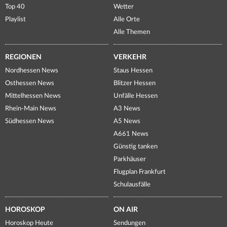
Top 40
Wetter
Playlist
Alle Orte
Alle Themen
REGIONEN
VERKEHR
Nordhessen News
Staus Hessen
Osthessen News
Blitzer Hessen
Mittelhessen News
Unfälle Hessen
Rhein-Main News
A3 News
Südhessen News
A5 News
A661 News
Günstig tanken
Parkhäuser
Flugplan Frankfurt
Schulausfälle
HOROSKOP
ON AIR
Horoskop Heute
Sendungen