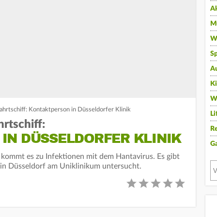
A
Mu
Wi
Sp
A
K
W
ahrtschiff: Kontaktperson in Düsseldorfer Klinik
Li
rtschiff:
Re
IN DÜSSELDORFER KLINIK
G
kommt es zu Infektionen mit dem Hantavirus. Es gibt
 in Düsseldorf am Uniklinikum untersucht.