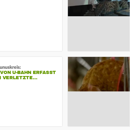
unuskreis:
 VON U-BAHN ERFASST
EI VERLETZTE…