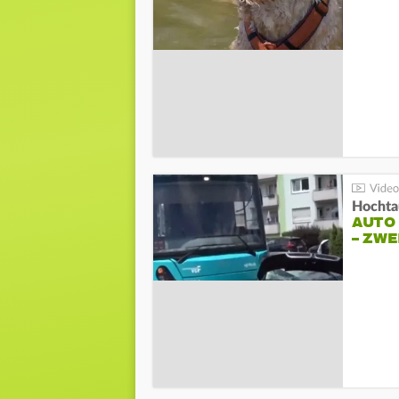
Hochta
AUTO
– ZW