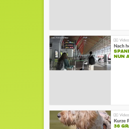
Nach he
SPAN
NUN 
Kurze P
36 G