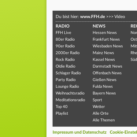
Du bist hier:
www.FFH.de
>>>
Video
RADIO
NEWS
RE
FFH Live
Hessen News
Nor
80er Radio
Frankfurt News
Ost
90er Radio
Wiesbaden News
Mit
2000er Radio
Mainz News
Rhe
Rock Radio
Kassel News
Süd
Oldie Radio
Darmstadt News
Schlager Radio
Offenbach News
Party Radio
Gießen News
Lounge Radio
Fulda News
Weihnachtsradio
Bayern News
Meditationsradio
Sport
Top 40
Wetter
Playlist
Alle Orte
Alle Themen
Impressum und Datenschutz
Cookie-Einste