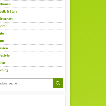
ktionen
sik & Stars
rtschaft
ort
uto
ino
issen
festyle
ise
aming