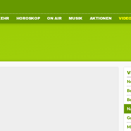
KEHR
HOROSKOP
ON AIR
MUSIK
AKTIONEN
VIDE
V
N
Be
B
N
G
M