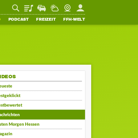
Playlist
Staupilot
Wetter
Webcam
Mein FFH
O
PODCAST
FREIZEIT
FFH-WELT
IDEOS
eueste
stgeklickt
estbewertet
achrichten
uten Morgen Hessen
agazin