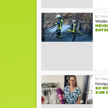
Waldbr
NEUE
ENTD
Handge
SO WI
ZUM 