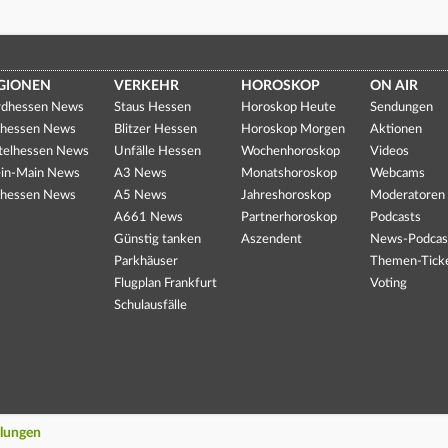
GIONEN
VERKEHR
HOROSKOP
ON AIR
dhessen News
Staus Hessen
Horoskop Heute
Sendungen
hessen News
Blitzer Hessen
Horoskop Morgen
Aktionen
telhessen News
Unfälle Hessen
Wochenhoroskop
Videos
in-Main News
A3 News
Monatshoroskop
Webcams
hessen News
A5 News
Jahreshoroskop
Moderatoren
A661 News
Partnerhoroskop
Podcasts
Günstig tanken
Aszendent
News-Podcas
Parkhäuser
Themen-Tick
Flugplan Frankfurt
Voting
Schulausfälle
llungen