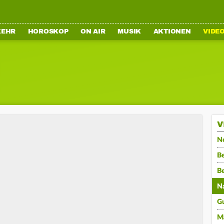
KEHR
HOROSKOP
ON AIR
MUSIK
AKTIONEN
VIDE
V
N
Be
B
N
G
M