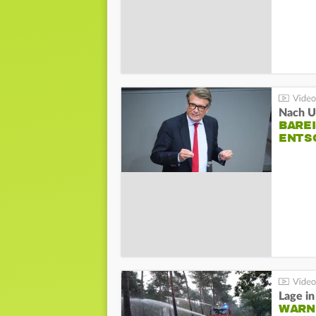
Nach Un
BAREI
NTSC
WARN