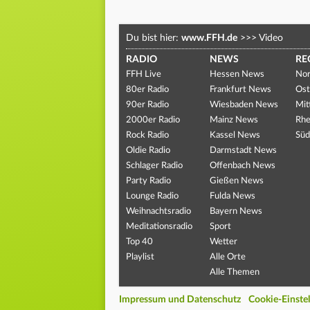
Du bist hier:
www.FFH.de
>>>
Video
RADIO
NEWS
RE
FFH Live
Hessen News
Nor
80er Radio
Frankfurt News
Ost
90er Radio
Wiesbaden News
Mit
2000er Radio
Mainz News
Rhe
Rock Radio
Kassel News
Süd
Oldie Radio
Darmstadt News
Schlager Radio
Offenbach News
Party Radio
Gießen News
Lounge Radio
Fulda News
Weihnachtsradio
Bayern News
Meditationsradio
Sport
Top 40
Wetter
Playlist
Alle Orte
Alle Themen
Impressum und Datenschutz
Cookie-Einste