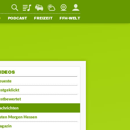
Playlist
Staupilot
Wetter
Webcam
Mein FFH
O
PODCAST
FREIZEIT
FFH-WELT
IDEOS
eueste
stgeklickt
estbewertet
achrichten
uten Morgen Hessen
agazin