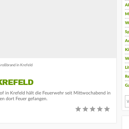
A
Mu
Wi
Sp
A
K
W
roßbrand in Krefeld
Li
Re
REFELD
G
f in Krefeld hält die Feuerwehr seit Mittwochabend in
n dort Feuer gefangen.