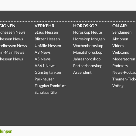
GIONEN
VERKEHR
HOROSKOP
ON AIR
dhessen News
Staus Hessen
Horoskop Heute
Sendungen
hessen News
Blitzer Hessen
Horoskop Morgen
Aktionen
telhessen News
Unfälle Hessen
Wochenhoroskop
Videos
in-Main News
A3 News
Monatshoroskop
Webcams
hessen News
A5 News
Jahreshoroskop
Moderatoren
A661 News
Partnerhoroskop
Podcasts
Günstig tanken
Aszendent
News-Podcas
Parkhäuser
Themen-Tick
Flugplan Frankfurt
Voting
Schulausfälle
llungen