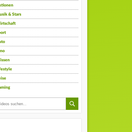
ktionen
sik & Stars
rtschaft
ort
uto
ino
issen
festyle
ise
aming