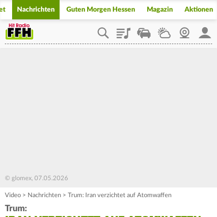
et
Nachrichten
Guten Morgen Hessen
Magazin
Aktionen
Playlist
Staupilot
Wetter
Webcam
Mein
© glomex, 07.05.2026
Video
>
Nachrichten
>
Trum: Iran verzichtet auf Atomwaffen
Trum: