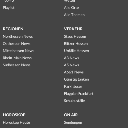
Top 40
Wetter
Playlist
Alle Orte
Alle Themen
REGIONEN
VERKEHR
Nordhessen News
Staus Hessen
Osthessen News
Blitzer Hessen
Mittelhessen News
Unfälle Hessen
Rhein-Main News
A3 News
Südhessen News
A5 News
A661 News
Günstig tanken
Parkhäuser
Flugplan Frankfurt
Schulausfälle
HOROSKOP
ON AIR
Horoskop Heute
Sendungen