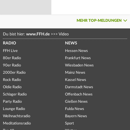
MEHR TOP-MELDUNGEN
Du bist hier:
www.FFH.de
>>>
Video
RADIO
NEWS
FFH Live
Hessen News
80er Radio
Frankfurt News
90er Radio
Wiesbaden News
2000er Radio
Mainz News
Rock Radio
Kassel News
Oldie Radio
Darmstadt News
Schlager Radio
Offenbach News
Party Radio
Gießen News
Lounge Radio
Fulda News
Weihnachtsradio
Bayern News
Meditationsradio
Sport