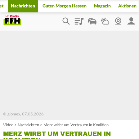
et
Nachrichten
Guten Morgen Hessen
Magazin
Aktionen
Playlist
Staupilot
Wetter
Webcam
Mein
© glomex, 07.05.2026
Video
>
Nachrichten
>
Merz wirbt um Vertrauen in Koalition
MERZ WIRBT UM VERTRAUEN IN