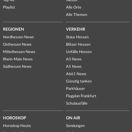
Top 40
Wetter
Playlist
Alle Orte
Alle Themen
REGIONEN
VERKEHR
Nordhessen News
Staus Hessen
Osthessen News
Blitzer Hessen
Mittelhessen News
Unfälle Hessen
Rhein-Main News
A3 News
Südhessen News
A5 News
A661 News
Günstig tanken
Parkhäuser
Flugplan Frankfurt
Schulausfälle
HOROSKOP
ON AIR
Horoskop Heute
Sendungen