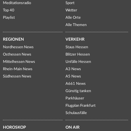
Meditationsradio
Sport
Top 40
Wetter
Playlist
Alle Orte
Alle Themen
REGIONEN
VERKEHR
Nordhessen News
Staus Hessen
Osthessen News
Blitzer Hessen
Mittelhessen News
Unfälle Hessen
Rhein-Main News
A3 News
Südhessen News
A5 News
A661 News
Günstig tanken
Parkhäuser
Flugplan Frankfurt
Schulausfälle
HOROSKOP
ON AIR