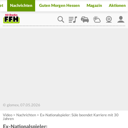
et
Nachrichten
Guten Morgen Hessen
Magazin
Aktionen
Playlist
Staupilot
Wetter
Webcam
Mein
© glomex, 07.05.2026
Video
>
Nachrichten
>
Ex-Nationalspieler: Süle beendet Karriere mit 30
Jahren
Ex-Nationalspieler: