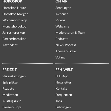
HOROSKOP
ON AIR
Horoskop Heute
Sendungen
Horoskop Morgen
Aktionen
Wochenhoroskop
Videos
Monatshoroskop
Webcams
Jahreshoroskop
Moderatoren & Team
Partnerhoroskop
Podcasts
Aszendent
News-Podcast
Themen-Ticker
Voting
FREIZEIT
FFH-WELT
Veranstaltungen
FFH-App
Spielplätze
Newsletter
Rezepte
Kontakt
Meditation
Frequenzen
Ausflugsziele
Jobs
Freizeit-Tipps
Führungen