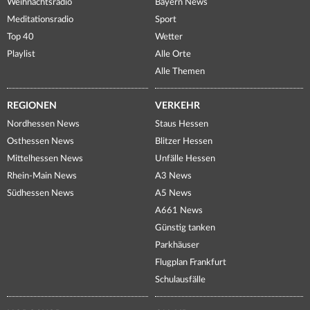
Weihnachtsradio
Bayern News
Meditationsradio
Sport
Top 40
Wetter
Playlist
Alle Orte
Alle Themen
REGIONEN
VERKEHR
Nordhessen News
Staus Hessen
Osthessen News
Blitzer Hessen
Mittelhessen News
Unfälle Hessen
Rhein-Main News
A3 News
Südhessen News
A5 News
A661 News
Günstig tanken
Parkhäuser
Flugplan Frankfurt
Schulausfälle