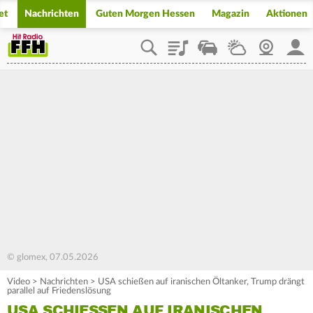
et
Nachrichten
Guten Morgen Hessen
Magazin
Aktionen
Playlist
Staupilot
Wetter
Webcam
Mein
© glomex, 07.05.2026
Video
>
Nachrichten
>
USA schießen auf iranischen Öltanker, Trump drängt
parallel auf Friedenslösung
USA SCHIESSEN AUF IRANISCHEN Ö