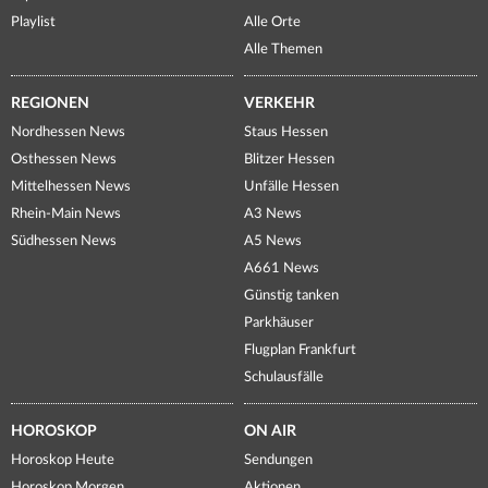
Playlist
Alle Orte
Alle Themen
REGIONEN
VERKEHR
Nordhessen News
Staus Hessen
Osthessen News
Blitzer Hessen
Mittelhessen News
Unfälle Hessen
Rhein-Main News
A3 News
Südhessen News
A5 News
A661 News
Günstig tanken
Parkhäuser
Flugplan Frankfurt
Schulausfälle
HOROSKOP
ON AIR
Horoskop Heute
Sendungen
Horoskop Morgen
Aktionen