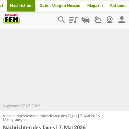
et
Nachrichten
Guten Morgen Hessen
Magazin
Aktionen
Playlist
Staupilot
Wetter
Webcam
Mein
© glomex, 07.05.2026
Video
>
Nachrichten
>
Nachrichten des Tages | 7. Mai 2026 -
Mittagsausgabe
Nachrichten des Tages | 7. Mai 2026