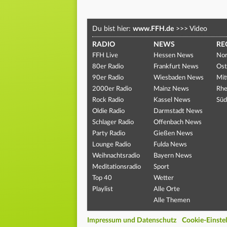
Du bist hier:
www.FFH.de
>>>
Video
RADIO
NEWS
RE
FFH Live
Hessen News
Nor
80er Radio
Frankfurt News
Ost
90er Radio
Wiesbaden News
Mit
2000er Radio
Mainz News
Rhe
Rock Radio
Kassel News
Süd
Oldie Radio
Darmstadt News
Schlager Radio
Offenbach News
Party Radio
Gießen News
Lounge Radio
Fulda News
Weihnachtsradio
Bayern News
Meditationsradio
Sport
Top 40
Wetter
Playlist
Alle Orte
Alle Themen
Impressum und Datenschutz
Cookie-Einste