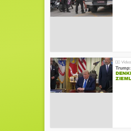
Trump:
DENKE
ZIEML