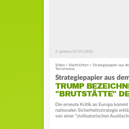
© glomex, 07.05.2026
Video
>
Nachrichten
>
Strategiepapier aus d
Terrorismus
Strategiepapier aus d
TRUMP BEZEICHN
"BRUTSTÄTTE" D
Die erneute Kritik an Europa kommt
nationalen Sicherheitsstrategie erkl
von einer "zivilisatorischen Auslösc