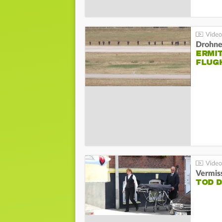
Drohnen
ERMI
FLUG
Vermis
TOD 