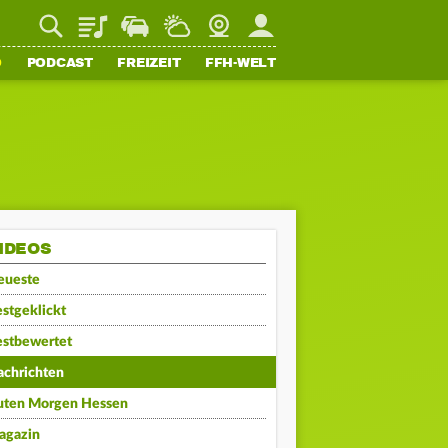
Playlist
Staupilot
Wetter
Webcam
Mein FFH
O
PODCAST
FREIZEIT
FFH-WELT
IDEOS
eueste
stgeklickt
estbewertet
achrichten
uten Morgen Hessen
agazin