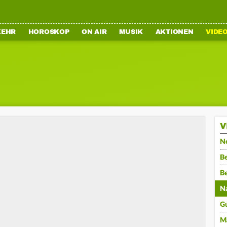
KEHR
HOROSKOP
ON AIR
MUSIK
AKTIONEN
VIDE
V
N
Be
B
N
G
M