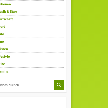
ktionen
sik & Stars
rtschaft
ort
uto
ino
issen
festyle
ise
aming