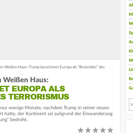
A
Mu
Wi
Sp
A
K
W
em Weißen Haus: Trump bezeichnet Europa als "Brutstätte" des
Li
em Weißen Haus:
Re
ET EUROPA ALS
G
ES TERRORISMUS
 nur wenige Monate, nachdem Trump in seiner neuen
ärt hatte, der Kontinent sei aufgrund der Einwanderung
hung" bedroht.