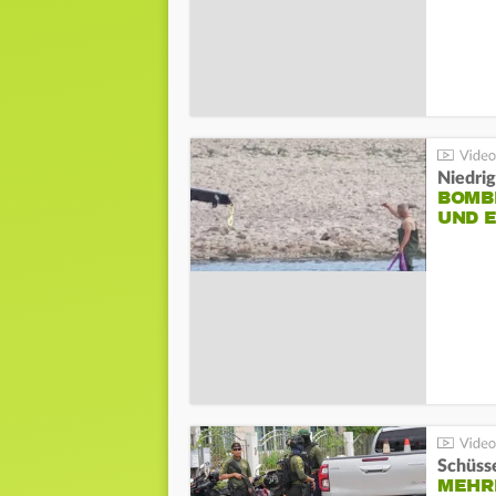
Niedri
BOMB
UND 
Schüsse
MEHRE