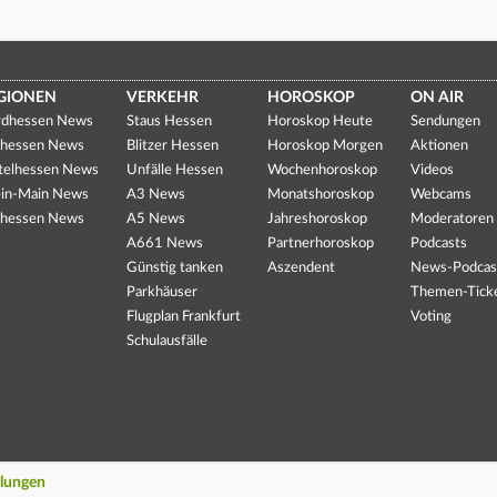
GIONEN
VERKEHR
HOROSKOP
ON AIR
dhessen News
Staus Hessen
Horoskop Heute
Sendungen
hessen News
Blitzer Hessen
Horoskop Morgen
Aktionen
telhessen News
Unfälle Hessen
Wochenhoroskop
Videos
in-Main News
A3 News
Monatshoroskop
Webcams
hessen News
A5 News
Jahreshoroskop
Moderatoren
A661 News
Partnerhoroskop
Podcasts
Günstig tanken
Aszendent
News-Podcas
Parkhäuser
Themen-Tick
Flugplan Frankfurt
Voting
Schulausfälle
llungen