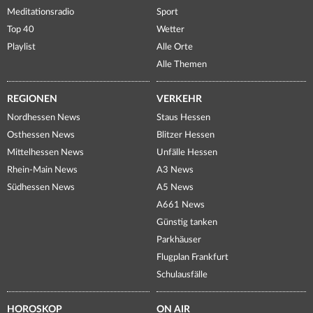
Meditationsradio
Sport
Top 40
Wetter
Playlist
Alle Orte
Alle Themen
REGIONEN
VERKEHR
Nordhessen News
Staus Hessen
Osthessen News
Blitzer Hessen
Mittelhessen News
Unfälle Hessen
Rhein-Main News
A3 News
Südhessen News
A5 News
A661 News
Günstig tanken
Parkhäuser
Flugplan Frankfurt
Schulausfälle
HOROSKOP
ON AIR