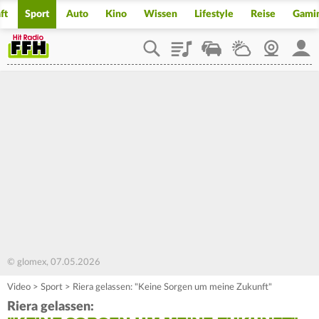
ft
Sport
Auto
Kino
Wissen
Lifestyle
Reise
Gami
Playlist
Staupilot
Wetter
Webcam
Mein
© glomex, 07.05.2026
Video
>
Sport
>
Riera gelassen: "Keine Sorgen um meine Zukunft"
Riera gelassen: