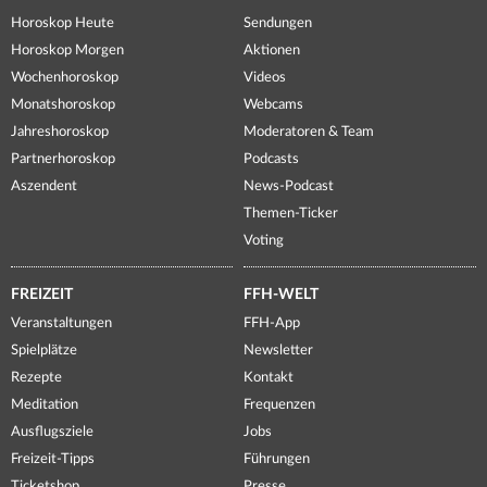
Horoskop Heute
Sendungen
Horoskop Morgen
Aktionen
Wochenhoroskop
Videos
Monatshoroskop
Webcams
Jahreshoroskop
Moderatoren & Team
Partnerhoroskop
Podcasts
Aszendent
News-Podcast
Themen-Ticker
Voting
FREIZEIT
FFH-WELT
Veranstaltungen
FFH-App
Spielplätze
Newsletter
Rezepte
Kontakt
Meditation
Frequenzen
Ausflugsziele
Jobs
Freizeit-Tipps
Führungen
Ticketshop
Presse