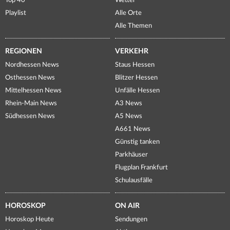
Top 40
Wetter
Playlist
Alle Orte
Alle Themen
REGIONEN
VERKEHR
Nordhessen News
Staus Hessen
Osthessen News
Blitzer Hessen
Mittelhessen News
Unfälle Hessen
Rhein-Main News
A3 News
Südhessen News
A5 News
A661 News
Günstig tanken
Parkhäuser
Flugplan Frankfurt
Schulausfälle
HOROSKOP
ON AIR
Horoskop Heute
Sendungen