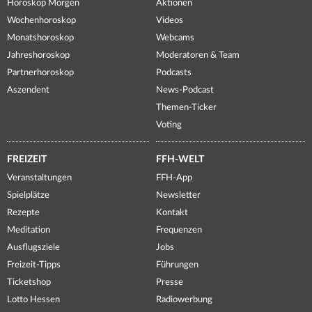
Horoskop Morgen
Aktionen
Wochenhoroskop
Videos
Monatshoroskop
Webcams
Jahreshoroskop
Moderatoren & Team
Partnerhoroskop
Podcasts
Aszendent
News-Podcast
Themen-Ticker
Voting
FREIZEIT
FFH-WELT
Veranstaltungen
FFH-App
Spielplätze
Newsletter
Rezepte
Kontakt
Meditation
Frequenzen
Ausflugsziele
Jobs
Freizeit-Tipps
Führungen
Ticketshop
Presse
Lotto Hessen
Radiowerbung