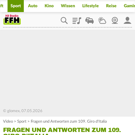
ft
Sport
Auto
Kino
Wissen
Lifestyle
Reise
Gami
Playlist
Staupilot
Wetter
Webcam
Mein
© glomex, 07.05.2026
Video
>
Sport
>
Fragen und Antworten zum 109. Giro d'Italia
FRAGEN UND ANTWORTEN ZUM 109.