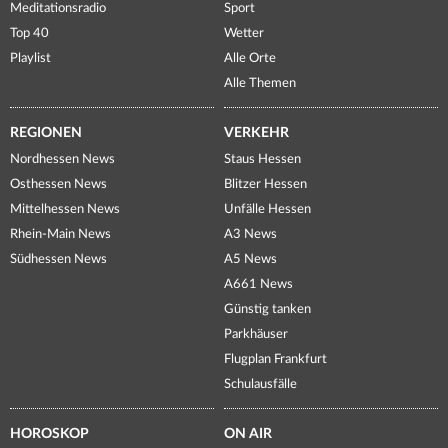
Meditationsradio
Sport
Top 40
Wetter
Playlist
Alle Orte
Alle Themen
REGIONEN
VERKEHR
Nordhessen News
Staus Hessen
Osthessen News
Blitzer Hessen
Mittelhessen News
Unfälle Hessen
Rhein-Main News
A3 News
Südhessen News
A5 News
A661 News
Günstig tanken
Parkhäuser
Flugplan Frankfurt
Schulausfälle
HOROSKOP
ON AIR