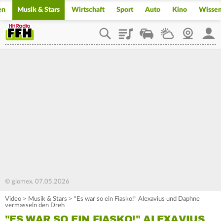
en
Musik & Stars
Wirtschaft
Sport
Auto
Kino
Wisse
Playlist
Staupilot
Wetter
Webcam
Mein
© glomex, 07.05.2026
Video
>
Musik & Stars
>
"Es war so ein Fiasko!" Alexavius und Daphne
vermasseln den Dreh
"ES WAR SO EIN FIASKO!" ALEXAVIUS