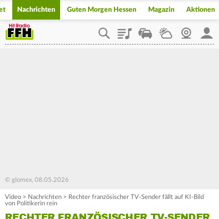
et
Nachrichten
Guten Morgen Hessen
Magazin
Aktionen
Playlist
Staupilot
Wetter
Webcam
Mein
© glomex, 08.05.2026
Video
>
Nachrichten
>
Rechter französischer TV-Sender fällt auf KI-Bild
von Politikerin rein
RECHTER FRANZÖSISCHER TV-SENDER