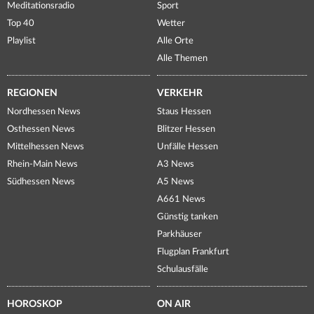
Meditationsradio
Sport
Top 40
Wetter
Playlist
Alle Orte
Alle Themen
REGIONEN
VERKEHR
Nordhessen News
Staus Hessen
Osthessen News
Blitzer Hessen
Mittelhessen News
Unfälle Hessen
Rhein-Main News
A3 News
Südhessen News
A5 News
A661 News
Günstig tanken
Parkhäuser
Flugplan Frankfurt
Schulausfälle
HOROSKOP
ON AIR