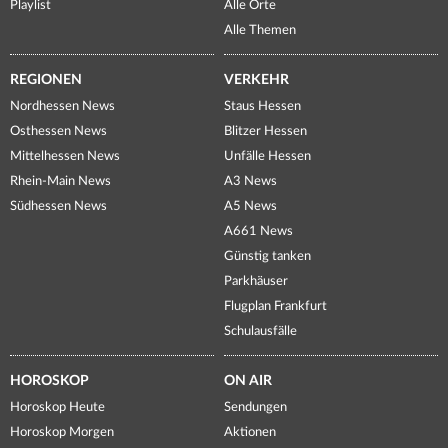
Playlist
Alle Orte
Alle Themen
REGIONEN
VERKEHR
Nordhessen News
Staus Hessen
Osthessen News
Blitzer Hessen
Mittelhessen News
Unfälle Hessen
Rhein-Main News
A3 News
Südhessen News
A5 News
A661 News
Günstig tanken
Parkhäuser
Flugplan Frankfurt
Schulausfälle
HOROSKOP
ON AIR
Horoskop Heute
Sendungen
Horoskop Morgen
Aktionen