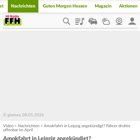
et
Nachrichten
Guten Morgen Hessen
Magazin
Aktionen
Playlist
Staupilot
Wetter
Webcam
Mein
© glomex, 08.05.2026
Video
>
Nachrichten
>
Amokfahrt in Leipzig angekündigt? Fahrer drohte
offenbar im April
Amokfahrt in Leipzig angekündigt?