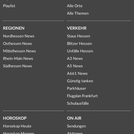
Playlist
Alle Orte
Alle Themen
REGIONEN
VERKEHR
Nordhessen News
Staus Hessen
Osthessen News
Blitzer Hessen
Mittelhessen News
Unfälle Hessen
Rhein-Main News
A3 News
Südhessen News
A5 News
A661 News
Günstig tanken
Parkhäuser
Flugplan Frankfurt
Schulausfälle
HOROSKOP
ON AIR
Horoskop Heute
Sendungen
Horoskop Morgen
Aktionen