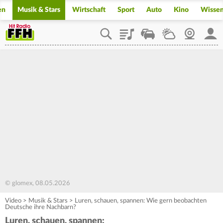
en
Musik & Stars
Wirtschaft
Sport
Auto
Kino
Wisse
Playlist
Staupilot
Wetter
Webcam
Mein
© glomex, 08.05.2026
Video
>
Musik & Stars
>
Luren, schauen, spannen: Wie gern beobachten
Deutsche ihre Nachbarn?
Luren, schauen, spannen: