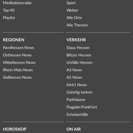
Meditationsradio
Sport
Top 40
Wetter
Playlist
Alle Orte
Alle Themen
REGIONEN
VERKEHR
Nordhessen News
Staus Hessen
Osthessen News
Blitzer Hessen
Mittelhessen News
Unfälle Hessen
Rhein-Main News
A3 News
Südhessen News
A5 News
A661 News
Günstig tanken
Parkhäuser
Flugplan Frankfurt
Schulausfälle
HOROSKOP
ON AIR