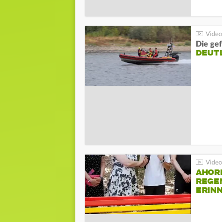
Die gef
DEUT
AHOR
REGE
ERIN
BEIM 