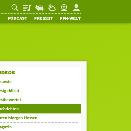
Playlist
Staupilot
Wetter
Webcam
Mein FFH
O
PODCAST
FREIZEIT
FFH-WELT
IDEOS
eueste
stgeklickt
estbewertet
achrichten
uten Morgen Hessen
agazin