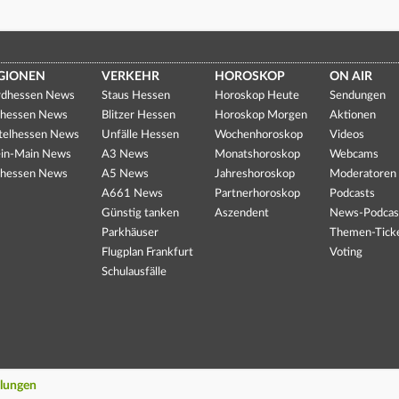
GIONEN
VERKEHR
HOROSKOP
ON AIR
dhessen News
Staus Hessen
Horoskop Heute
Sendungen
hessen News
Blitzer Hessen
Horoskop Morgen
Aktionen
telhessen News
Unfälle Hessen
Wochenhoroskop
Videos
in-Main News
A3 News
Monatshoroskop
Webcams
hessen News
A5 News
Jahreshoroskop
Moderatoren
A661 News
Partnerhoroskop
Podcasts
Günstig tanken
Aszendent
News-Podcas
Parkhäuser
Themen-Tick
Flugplan Frankfurt
Voting
Schulausfälle
llungen