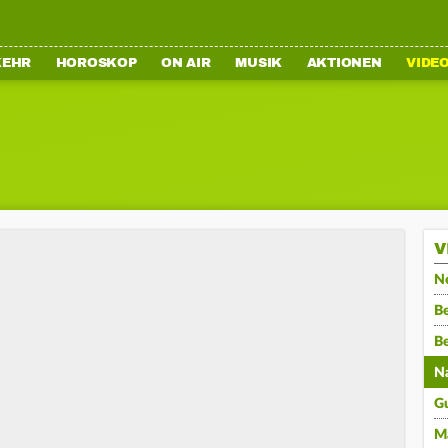
KEHR
HOROSKOP
ON AIR
MUSIK
AKTIONEN
VIDE
V
N
Be
B
N
G
M