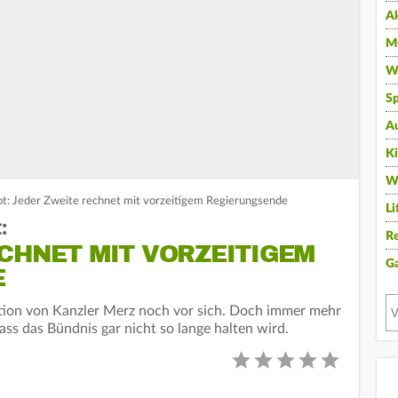
A
Mu
Wi
Sp
A
K
W
t: Jeder Zweite rechnet mit vorzeitigem Regierungsende
Li
:
Re
CHNET MIT VORZEITIGEM
G
E
ition von Kanzler Merz noch vor sich. Doch immer mehr
ss das Bündnis gar nicht so lange halten wird.