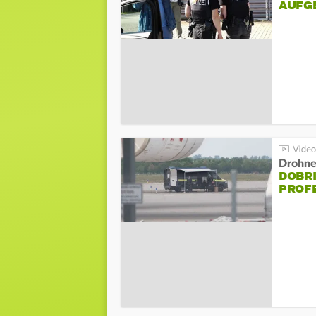
AUFG
Drohnen
DOBR
PROF