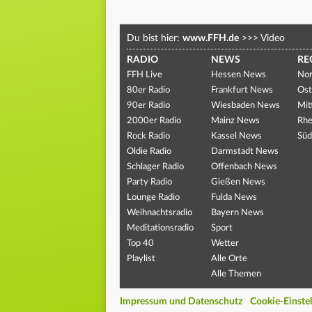
Du bist hier:
www.FFH.de
>>>
Video
RADIO
NEWS
RE
FFH Live
Hessen News
Nor
80er Radio
Frankfurt News
Ost
90er Radio
Wiesbaden News
Mit
2000er Radio
Mainz News
Rhe
Rock Radio
Kassel News
Süd
Oldie Radio
Darmstadt News
Schlager Radio
Offenbach News
Party Radio
Gießen News
Lounge Radio
Fulda News
Weihnachtsradio
Bayern News
Meditationsradio
Sport
Top 40
Wetter
Playlist
Alle Orte
Alle Themen
Impressum und Datenschutz
Cookie-Einste