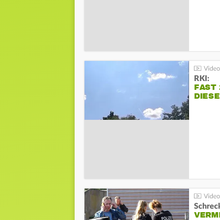
RKI:
FAST 
DIES
Schreck
VERM