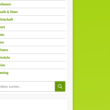
ktionen
sik & Stars
rtschaft
ort
uto
ino
issen
festyle
ise
aming