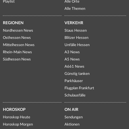
Playlist
Alle Orte
Alle Themen
REGIONEN
VERKEHR
Nordhessen News
Staus Hessen
Osthessen News
Blitzer Hessen
Mittelhessen News
Unfälle Hessen
Rhein-Main News
A3 News
Südhessen News
A5 News
A661 News
Günstig tanken
Parkhäuser
Flugplan Frankfurt
Schulausfälle
HOROSKOP
ON AIR
Horoskop Heute
Sendungen
Horoskop Morgen
Aktionen