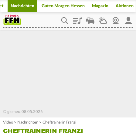
et
Nachrichten
Guten Morgen Hessen
Magazin
Aktionen
Playlist
Staupilot
Wetter
Webcam
Mein
© glomex, 08.05.2026
Video
>
Nachrichten
>
Cheftrainerin Franzi
CHEFTRAINERIN FRANZI