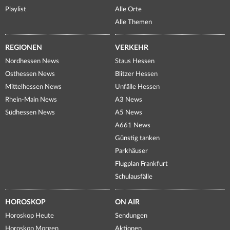
Playlist
Alle Orte
Alle Themen
REGIONEN
VERKEHR
Nordhessen News
Staus Hessen
Osthessen News
Blitzer Hessen
Mittelhessen News
Unfälle Hessen
Rhein-Main News
A3 News
Südhessen News
A5 News
A661 News
Günstig tanken
Parkhäuser
Flugplan Frankfurt
Schulausfälle
HOROSKOP
ON AIR
Horoskop Heute
Sendungen
Horoskop Morgen
Aktionen