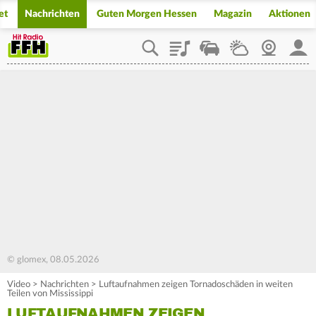
et
Nachrichten
Guten Morgen Hessen
Magazin
Aktionen
Playlist
Staupilot
Wetter
Webcam
Mein
© glomex, 08.05.2026
Video
>
Nachrichten
>
Luftaufnahmen zeigen Tornadoschäden in weiten
Teilen von Mississippi
LUFTAUFNAHMEN ZEIGEN