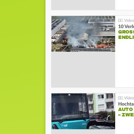
10 Ver
GROSS
NDLI
Hochta
AUTO
– ZW