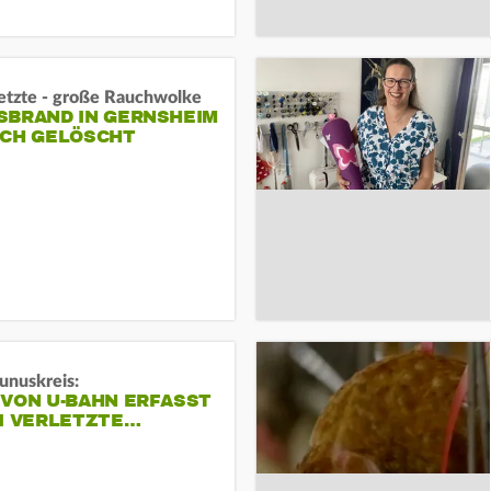
letzte - große Rauchwolke
BRAND IN GERNSHEIM E
CH GELÖSCHT
unuskreis:
 VON U-BAHN ERFASST
EI VERLETZTE…