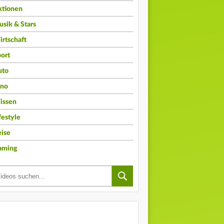
ktionen
sik & Stars
rtschaft
ort
uto
ino
issen
festyle
ise
aming