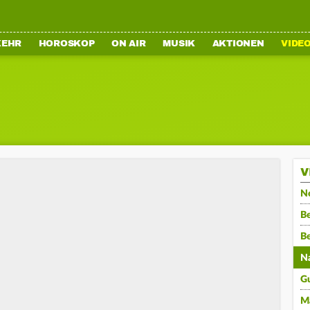
KEHR
HOROSKOP
ON AIR
MUSIK
AKTIONEN
VIDE
V
N
Be
B
N
G
M