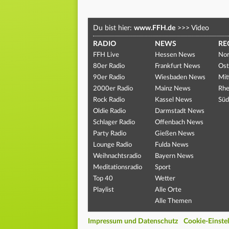
Du bist hier:
www.FFH.de
>>>
Video
RADIO
NEWS
RE
FFH Live
Hessen News
Nor
80er Radio
Frankfurt News
Ost
90er Radio
Wiesbaden News
Mit
2000er Radio
Mainz News
Rhe
Rock Radio
Kassel News
Süd
Oldie Radio
Darmstadt News
Schlager Radio
Offenbach News
Party Radio
Gießen News
Lounge Radio
Fulda News
Weihnachtsradio
Bayern News
Meditationsradio
Sport
Top 40
Wetter
Playlist
Alle Orte
Alle Themen
Impressum und Datenschutz
Cookie-Einste