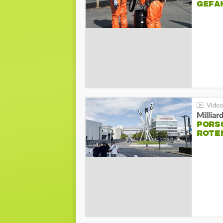
GEFA
Millia
PORSC
ROTE