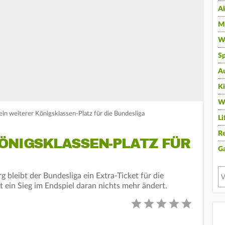
A
Mu
Wi
Sp
A
K
W
ein weiterer Königsklassen-Platz für die Bundesliga
Li
Re
KÖNIGSKLASSEN-PLATZ FÜR
G
g bleibt der Bundesliga ein Extra-Ticket für die
 ein Sieg im Endspiel daran nichts mehr ändert.