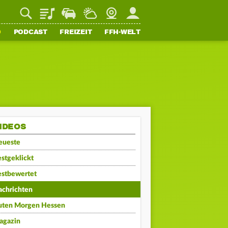
Playlist
Staupilot
Wetter
Webcam
Mein FFH
O
PODCAST
FREIZEIT
FFH-WELT
IDEOS
eueste
stgeklickt
estbewertet
achrichten
uten Morgen Hessen
agazin