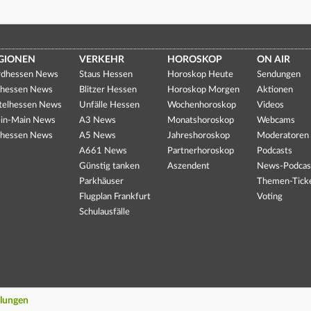
GIONEN
VERKEHR
HOROSKOP
ON AIR
dhessen News
Staus Hessen
Horoskop Heute
Sendungen
hessen News
Blitzer Hessen
Horoskop Morgen
Aktionen
telhessen News
Unfälle Hessen
Wochenhoroskop
Videos
in-Main News
A3 News
Monatshoroskop
Webcams
hessen News
A5 News
Jahreshoroskop
Moderatoren
A661 News
Partnerhoroskop
Podcasts
Günstig tanken
Aszendent
News-Podcas
Parkhäuser
Themen-Tick
Flugplan Frankfurt
Voting
Schulausfälle
llungen