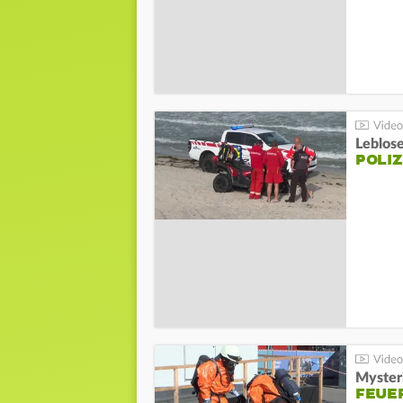
Leblos
POLIZ
Mysteri
FEUE