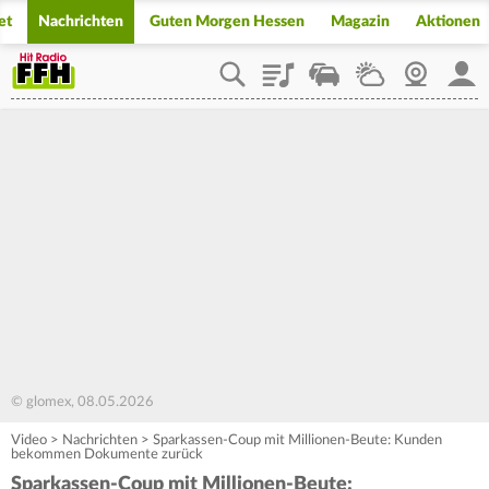
et
Nachrichten
Guten Morgen Hessen
Magazin
Aktionen
Playlist
Staupilot
Wetter
Webcam
Mein
© glomex, 08.05.2026
Video
>
Nachrichten
>
Sparkassen-Coup mit Millionen-Beute: Kunden
bekommen Dokumente zurück
Sparkassen-Coup mit Millionen-Beute: