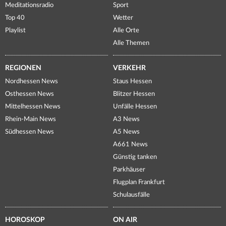
Meditationsradio
Sport
Top 40
Wetter
Playlist
Alle Orte
Alle Themen
REGIONEN
VERKEHR
Nordhessen News
Staus Hessen
Osthessen News
Blitzer Hessen
Mittelhessen News
Unfälle Hessen
Rhein-Main News
A3 News
Südhessen News
A5 News
A661 News
Günstig tanken
Parkhäuser
Flugplan Frankfurt
Schulausfälle
HOROSKOP
ON AIR