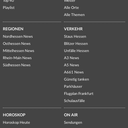
Top 40
Wetter
Playlist
Alle Orte
Alle Themen
REGIONEN
VERKEHR
Nordhessen News
Staus Hessen
Osthessen News
Blitzer Hessen
Mittelhessen News
Unfälle Hessen
Rhein-Main News
A3 News
Südhessen News
A5 News
A661 News
Günstig tanken
Parkhäuser
Flugplan Frankfurt
Schulausfälle
HOROSKOP
ON AIR
Horoskop Heute
Sendungen