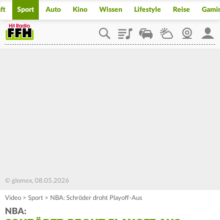
ft
Sport
Auto
Kino
Wissen
Lifestyle
Reise
Gami
Playlist
Staupilot
Wetter
Webcam
Mein
© glomex, 08.05.2026
Video
>
Sport
>
NBA: Schröder droht Playoff-Aus
NBA: