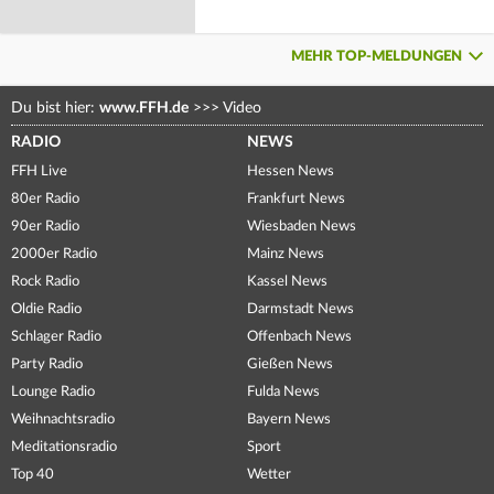
MEHR TOP-MELDUNGEN
Du bist hier:
www.FFH.de
>>>
Video
RADIO
NEWS
FFH Live
Hessen News
80er Radio
Frankfurt News
90er Radio
Wiesbaden News
2000er Radio
Mainz News
Rock Radio
Kassel News
Oldie Radio
Darmstadt News
Schlager Radio
Offenbach News
Party Radio
Gießen News
Lounge Radio
Fulda News
Weihnachtsradio
Bayern News
Meditationsradio
Sport
Top 40
Wetter