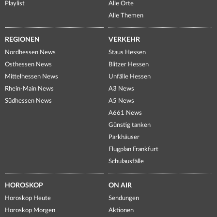
Playlist
Alle Orte
Alle Themen
REGIONEN
VERKEHR
Nordhessen News
Staus Hessen
Osthessen News
Blitzer Hessen
Mittelhessen News
Unfälle Hessen
Rhein-Main News
A3 News
Südhessen News
A5 News
A661 News
Günstig tanken
Parkhäuser
Flugplan Frankfurt
Schulausfälle
HOROSKOP
ON AIR
Horoskop Heute
Sendungen
Horoskop Morgen
Aktionen