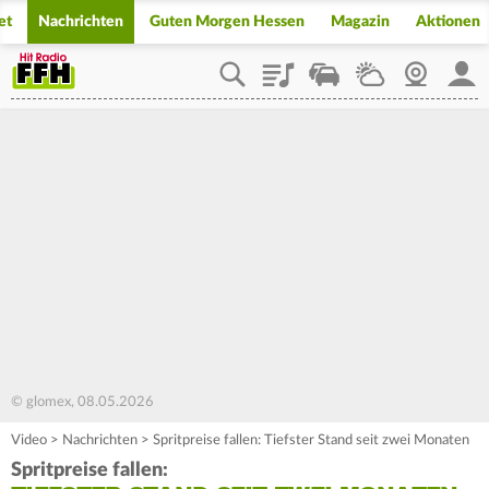
et
Nachrichten
Guten Morgen Hessen
Magazin
Aktionen
Playlist
Staupilot
Wetter
Webcam
Mein
© glomex, 08.05.2026
Video
>
Nachrichten
>
Spritpreise fallen: Tiefster Stand seit zwei Monaten
Spritpreise fallen: