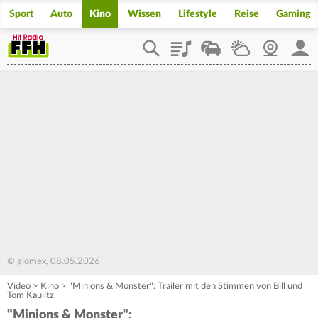
Sport
Auto
Kino
Wissen
Lifestyle
Reise
Gaming
Playlist
Staupilot
Wetter
Webcam
Mein
© glomex, 08.05.2026
Video
>
Kino
>
"Minions & Monster": Trailer mit den Stimmen von Bill und
Tom Kaulitz
"Minions & Monster":