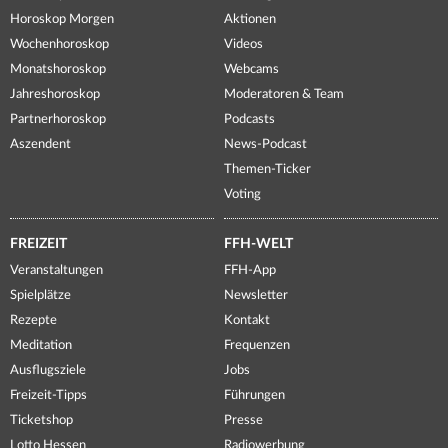
Horoskop Morgen
Aktionen
Wochenhoroskop
Videos
Monatshoroskop
Webcams
Jahreshoroskop
Moderatoren & Team
Partnerhoroskop
Podcasts
Aszendent
News-Podcast
Themen-Ticker
Voting
FREIZEIT
FFH-WELT
Veranstaltungen
FFH-App
Spielplätze
Newsletter
Rezepte
Kontakt
Meditation
Frequenzen
Ausflugsziele
Jobs
Freizeit-Tipps
Führungen
Ticketshop
Presse
Lotto Hessen
Radiowerbung