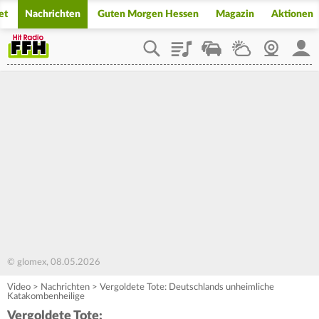
et
Nachrichten
Guten Morgen Hessen
Magazin
Aktionen
Playlist
Staupilot
Wetter
Webcam
Mein
© glomex, 08.05.2026
Video
>
Nachrichten
>
Vergoldete Tote: Deutschlands unheimliche
Katakombenheilige
Vergoldete Tote: