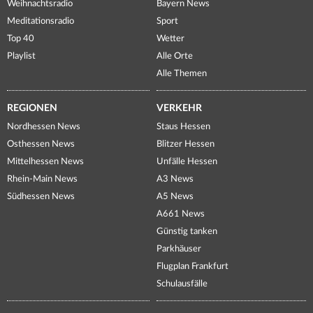
Weihnachtsradio
Bayern News
Meditationsradio
Sport
Top 40
Wetter
Playlist
Alle Orte
Alle Themen
REGIONEN
VERKEHR
Nordhessen News
Staus Hessen
Osthessen News
Blitzer Hessen
Mittelhessen News
Unfälle Hessen
Rhein-Main News
A3 News
Südhessen News
A5 News
A661 News
Günstig tanken
Parkhäuser
Flugplan Frankfurt
Schulausfälle