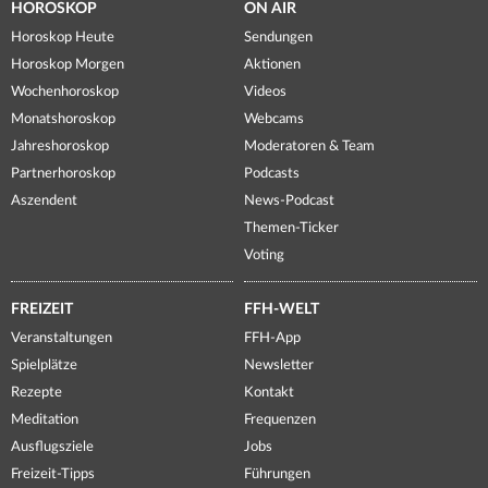
HOROSKOP
ON AIR
Horoskop Heute
Sendungen
Horoskop Morgen
Aktionen
Wochenhoroskop
Videos
Monatshoroskop
Webcams
Jahreshoroskop
Moderatoren & Team
Partnerhoroskop
Podcasts
Aszendent
News-Podcast
Themen-Ticker
Voting
FREIZEIT
FFH-WELT
Veranstaltungen
FFH-App
Spielplätze
Newsletter
Rezepte
Kontakt
Meditation
Frequenzen
Ausflugsziele
Jobs
Freizeit-Tipps
Führungen