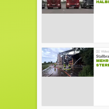
HALB
Stallbr
MEHR 
STER