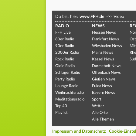
Du bist hier:
www.FFH.de
>>>
Video
RADIO
NEWS
RE
FFH Live
Hessen News
Nor
80er Radio
Frankfurt News
Ost
90er Radio
Wiesbaden News
Mit
2000er Radio
Mainz News
Rhe
Rock Radio
Kassel News
Süd
Oldie Radio
Darmstadt News
Schlager Radio
Offenbach News
Party Radio
Gießen News
Lounge Radio
Fulda News
Weihnachtsradio
Bayern News
Meditationsradio
Sport
Top 40
Wetter
Playlist
Alle Orte
Alle Themen
Impressum und Datenschutz
Cookie-Einste