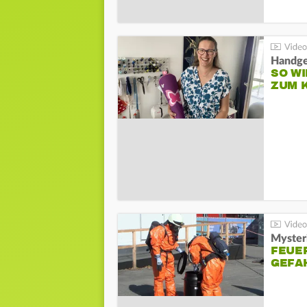
Handge
SO WI
ZUM 
Mysteri
FEUE
GEFA