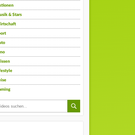
ktionen
sik & Stars
rtschaft
ort
uto
ino
issen
festyle
ise
aming