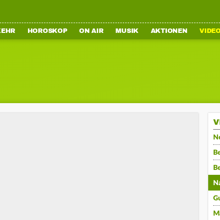
KEHR
HOROSKOP
ON AIR
MUSIK
AKTIONEN
VIDE
V
N
Be
B
N
G
M