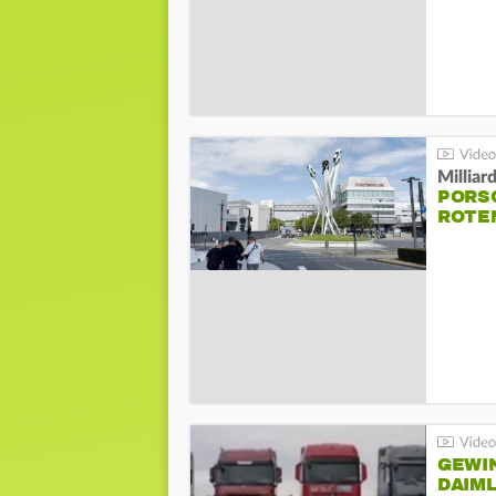
Millia
PORSC
ROTE
GEWI
DAIM