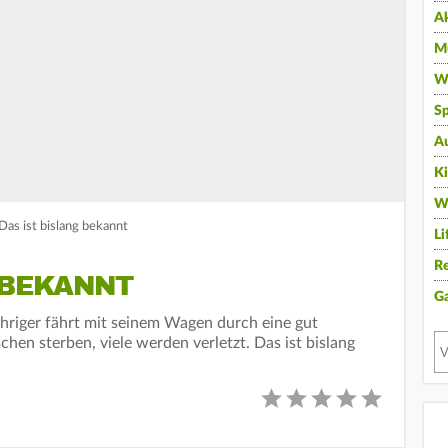
A
Mu
Wi
Sp
A
K
W
Das ist bislang bekannt
Li
Re
 BEKANNT
G
ähriger fährt mit seinem Wagen durch eine gut
en sterben, viele werden verletzt. Das ist bislang