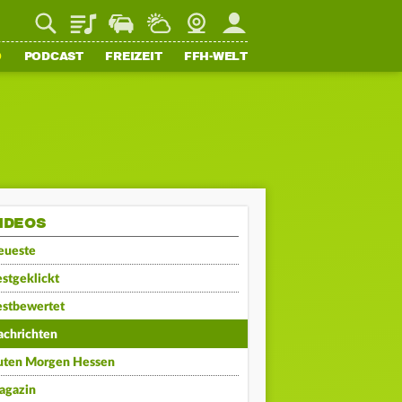
Playlist
Staupilot
Wetter
Webcam
Mein FFH
O
PODCAST
FREIZEIT
FFH-WELT
IDEOS
eueste
stgeklickt
estbewertet
achrichten
uten Morgen Hessen
agazin