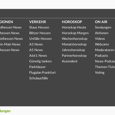
GIONEN
VERKEHR
HOROSKOP
ON AIR
dhessen News
Staus Hessen
Horoskop Heute
Sendungen
hessen News
Blitzer Hessen
Horoskop Morgen
Aktionen
telhessen News
Unfälle Hessen
Wochenhoroskop
Videos
in-Main News
A3 News
Monatshoroskop
Webcams
hessen News
A5 News
Jahreshoroskop
Moderatoren
A661 News
Partnerhoroskop
Podcasts
Günstig tanken
Aszendent
News-Podcas
Parkhäuser
Themen-Tick
Flugplan Frankfurt
Voting
Schulausfälle
llungen