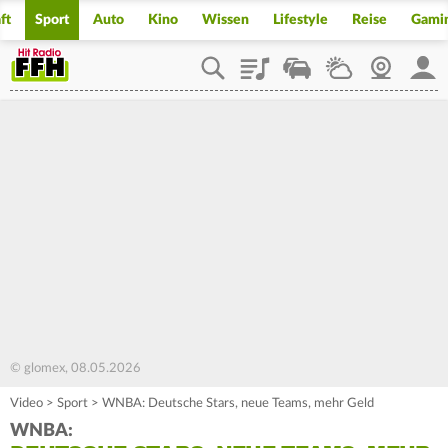
ft
Sport
Auto
Kino
Wissen
Lifestyle
Reise
Gami
Playlist
Staupilot
Wetter
Webcam
Mein
© glomex, 08.05.2026
Video
>
Sport
>
WNBA: Deutsche Stars, neue Teams, mehr Geld
WNBA: