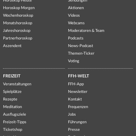
Horoskop Heute
Sendungen
Horoskop Morgen
Aktionen
Wochenhoroskop
Videos
Monatshoroskop
Webcams
Jahreshoroskop
Moderatoren & Team
Partnerhoroskop
Podcasts
Aszendent
News-Podcast
Themen-Ticker
Voting
FREIZEIT
FFH-WELT
Veranstaltungen
FFH-App
Spielplätze
Newsletter
Rezepte
Kontakt
Meditation
Frequenzen
Ausflugsziele
Jobs
Freizeit-Tipps
Führungen
Ticketshop
Presse