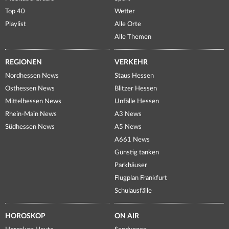
Top 40
Wetter
Playlist
Alle Orte
Alle Themen
REGIONEN
VERKEHR
Nordhessen News
Staus Hessen
Osthessen News
Blitzer Hessen
Mittelhessen News
Unfälle Hessen
Rhein-Main News
A3 News
Südhessen News
A5 News
A661 News
Günstig tanken
Parkhäuser
Flugplan Frankfurt
Schulausfälle
HOROSKOP
ON AIR