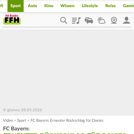
ft
Sport
Auto
Kino
Wissen
Lifestyle
Reise
Gami
Playlist
Staupilot
Wetter
Webcam
Mein
© glomex, 08.05.2026
Video
>
Sport
>
FC Bayern: Erneuter Rückschlag für Davies
FC Bayern: