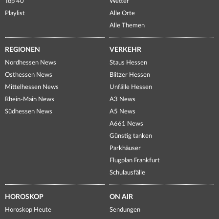
Top 40
Wetter
Playlist
Alle Orte
Alle Themen
REGIONEN
VERKEHR
Nordhessen News
Staus Hessen
Osthessen News
Blitzer Hessen
Mittelhessen News
Unfälle Hessen
Rhein-Main News
A3 News
Südhessen News
A5 News
A661 News
Günstig tanken
Parkhäuser
Flugplan Frankfurt
Schulausfälle
HOROSKOP
ON AIR
Horoskop Heute
Sendungen