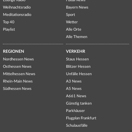
Lounge Radio
Fulda News
Weihnachtsradio
Bayern News
Meditationsradio
Sport
Top 40
Wetter
Playlist
Alle Orte
Alle Themen
REGIONEN
VERKEHR
Nordhessen News
Staus Hessen
Osthessen News
Blitzer Hessen
Mittelhessen News
Unfälle Hessen
Rhein-Main News
A3 News
Südhessen News
A5 News
A661 News
Günstig tanken
Parkhäuser
Flugplan Frankfurt
Schulausfälle