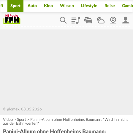
ft
Sport
Auto
Kino
Wissen
Lifestyle
Reise
Gami
Playlist
Staupilot
Wetter
Webcam
Mein
© glomex, 08.05.2026
Video
>
Sport
>
Panini-Album ohne Hoffenheims Baumann: "Wird ihn nicht
aus der Bahn werfen"
Panini-Album ohne Hoffenheims Baumann: