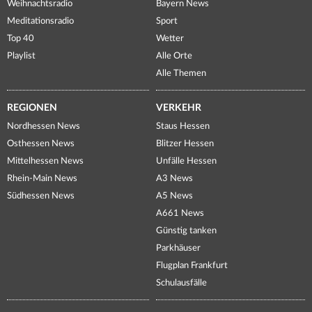
Weihnachtsradio
Bayern News
Meditationsradio
Sport
Top 40
Wetter
Playlist
Alle Orte
Alle Themen
REGIONEN
VERKEHR
Nordhessen News
Staus Hessen
Osthessen News
Blitzer Hessen
Mittelhessen News
Unfälle Hessen
Rhein-Main News
A3 News
Südhessen News
A5 News
A661 News
Günstig tanken
Parkhäuser
Flugplan Frankfurt
Schulausfälle