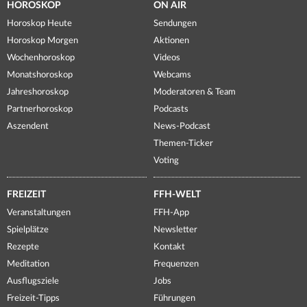
HOROSKOP
ON AIR
Horoskop Heute
Sendungen
Horoskop Morgen
Aktionen
Wochenhoroskop
Videos
Monatshoroskop
Webcams
Jahreshoroskop
Moderatoren & Team
Partnerhoroskop
Podcasts
Aszendent
News-Podcast
Themen-Ticker
Voting
FREIZEIT
FFH-WELT
Veranstaltungen
FFH-App
Spielplätze
Newsletter
Rezepte
Kontakt
Meditation
Frequenzen
Ausflugsziele
Jobs
Freizeit-Tipps
Führungen