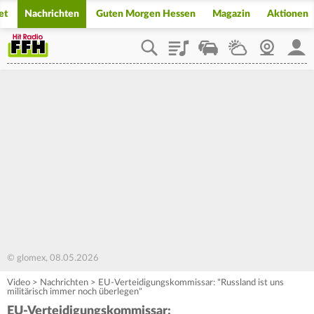
et
Nachrichten
Guten Morgen Hessen
Magazin
Aktionen
Playlist
Staupilot
Wetter
Webcam
Mein
© glomex, 08.05.2026
Video
>
Nachrichten
>
EU-Verteidigungskommissar: "Russland ist uns
militärisch immer noch überlegen"
EU-Verteidigungskommissar: