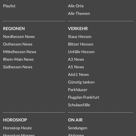
Playlist
Alle Orte
Alle Themen
REGIONEN
VERKEHR
Nordhessen News
Staus Hessen
Osthessen News
Blitzer Hessen
Mittelhessen News
Unfälle Hessen
Rhein-Main News
A3 News
Südhessen News
A5 News
A661 News
Günstig tanken
Parkhäuser
Flugplan Frankfurt
Schulausfälle
HOROSKOP
ON AIR
Horoskop Heute
Sendungen
Horoskop Morgen
Aktionen