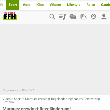
ft
Sport
Auto
Kino
Wissen
Lifestyle
Reise
Gami
Playlist
Staupilot
Wetter
Webcam
Mein
© glomex, 08.05.2026
Video
>
Sport
>
Marquez erzwingt Regeländerung! Neues Boxenstopp-
Protokoll
Marquez erzwingt Regeländerung!