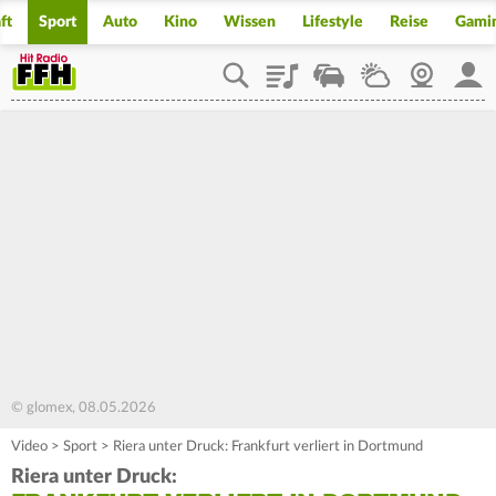
ft
Sport
Auto
Kino
Wissen
Lifestyle
Reise
Gami
Playlist
Staupilot
Wetter
Webcam
Mein
© glomex, 08.05.2026
Video
>
Sport
>
Riera unter Druck: Frankfurt verliert in Dortmund
Riera unter Druck: