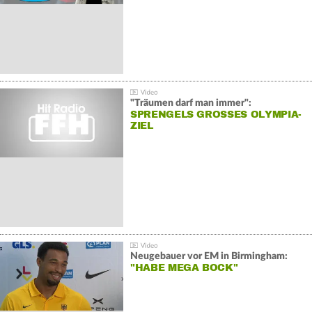
"Träumen darf man immer":
SPRENGELS GROSSES OLYMPIA-Z
IEL
Neugebauer vor EM in Birmingham:
"HABE MEGA BOCK"