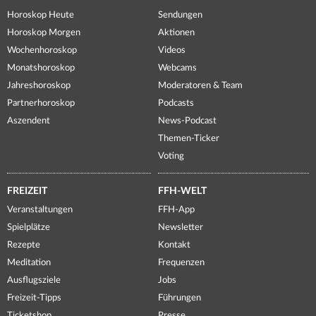
Horoskop Heute
Sendungen
Horoskop Morgen
Aktionen
Wochenhoroskop
Videos
Monatshoroskop
Webcams
Jahreshoroskop
Moderatoren & Team
Partnerhoroskop
Podcasts
Aszendent
News-Podcast
Themen-Ticker
Voting
FREIZEIT
FFH-WELT
Veranstaltungen
FFH-App
Spielplätze
Newsletter
Rezepte
Kontakt
Meditation
Frequenzen
Ausflugsziele
Jobs
Freizeit-Tipps
Führungen
Ticketshop
Presse