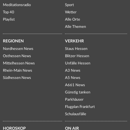
Meditationsradio
Sport
Top 40
Wetter
Playlist
Alle Orte
Alle Themen
REGIONEN
VERKEHR
Nordhessen News
Staus Hessen
Osthessen News
Blitzer Hessen
Mittelhessen News
Unfälle Hessen
Rhein-Main News
A3 News
Südhessen News
A5 News
A661 News
Günstig tanken
Parkhäuser
Flugplan Frankfurt
Schulausfälle
HOROSKOP
ON AIR