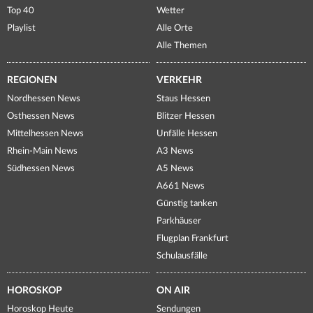
Top 40
Wetter
Playlist
Alle Orte
Alle Themen
REGIONEN
VERKEHR
Nordhessen News
Staus Hessen
Osthessen News
Blitzer Hessen
Mittelhessen News
Unfälle Hessen
Rhein-Main News
A3 News
Südhessen News
A5 News
A661 News
Günstig tanken
Parkhäuser
Flugplan Frankfurt
Schulausfälle
HOROSKOP
ON AIR
Horoskop Heute
Sendungen