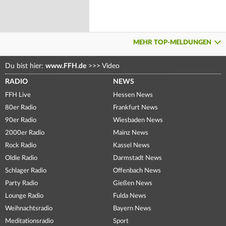
MEHR TOP-MELDUNGEN
Du bist hier:
www.FFH.de
>>>
Video
RADIO
NEWS
FFH Live
Hessen News
80er Radio
Frankfurt News
90er Radio
Wiesbaden News
2000er Radio
Mainz News
Rock Radio
Kassel News
Oldie Radio
Darmstadt News
Schlager Radio
Offenbach News
Party Radio
Gießen News
Lounge Radio
Fulda News
Weihnachtsradio
Bayern News
Meditationsradio
Sport