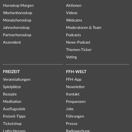
Horoskop Morgen
Aktionen
Wochenhoroskop
Videos
Monatshoroskop
Webcams
Jahreshoroskop
Moderatoren & Team
Partnerhoroskop
Podcasts
Aszendent
News-Podcast
Themen-Ticker
Voting
FREIZEIT
FFH-WELT
Veranstaltungen
FFH-App
Spielplätze
Newsletter
Rezepte
Kontakt
Meditation
Frequenzen
Ausflugsziele
Jobs
Freizeit-Tipps
Führungen
Ticketshop
Presse
Lotto Hessen
Radiowerbung