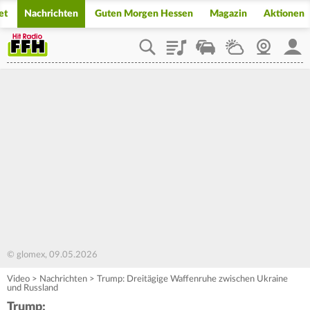
et
Nachrichten
Guten Morgen Hessen
Magazin
Aktionen
Playlist
Staupilot
Wetter
Webcam
Mein
© glomex, 09.05.2026
Video
>
Nachrichten
>
Trump: Dreitägige Waffenruhe zwischen Ukraine
und Russland
Trump: