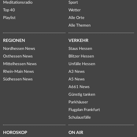
Meditationsradio
Sport
Top 40
Wetter
Playlist
Alle Orte
Alle Themen
REGIONEN
VERKEHR
Nordhessen News
Staus Hessen
Osthessen News
Blitzer Hessen
Mittelhessen News
Unfälle Hessen
Rhein-Main News
A3 News
Südhessen News
A5 News
A661 News
Günstig tanken
Parkhäuser
Flugplan Frankfurt
Schulausfälle
HOROSKOP
ON AIR