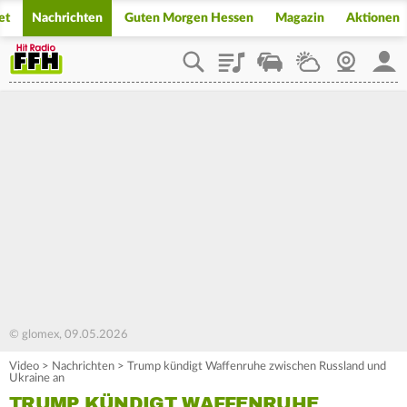
et
Nachrichten
Guten Morgen Hessen
Magazin
Aktionen
Playlist
Staupilot
Wetter
Webcam
Mein
© glomex, 09.05.2026
Video
>
Nachrichten
>
Trump kündigt Waffenruhe zwischen Russland und
Ukraine an
TRUMP KÜNDIGT WAFFENRUHE