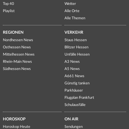
Top 40
Wetter
Playlist
Alle Orte
Alle Themen
REGIONEN
VERKEHR
Nordhessen News
Staus Hessen
Osthessen News
Blitzer Hessen
Mittelhessen News
Unfälle Hessen
Rhein-Main News
A3 News
Südhessen News
A5 News
A661 News
Günstig tanken
Parkhäuser
Flugplan Frankfurt
Schulausfälle
HOROSKOP
ON AIR
Horoskop Heute
Sendungen