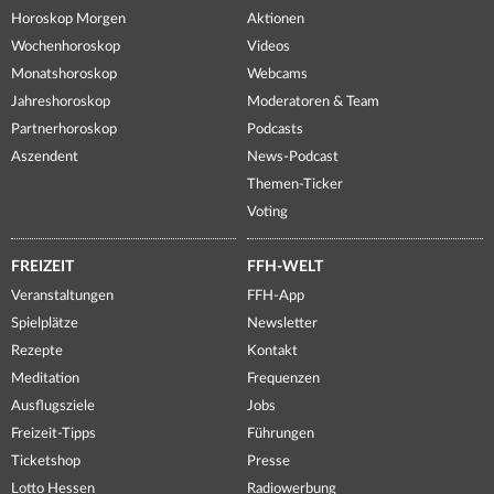
Horoskop Morgen
Aktionen
Wochenhoroskop
Videos
Monatshoroskop
Webcams
Jahreshoroskop
Moderatoren & Team
Partnerhoroskop
Podcasts
Aszendent
News-Podcast
Themen-Ticker
Voting
FREIZEIT
FFH-WELT
Veranstaltungen
FFH-App
Spielplätze
Newsletter
Rezepte
Kontakt
Meditation
Frequenzen
Ausflugsziele
Jobs
Freizeit-Tipps
Führungen
Ticketshop
Presse
Lotto Hessen
Radiowerbung