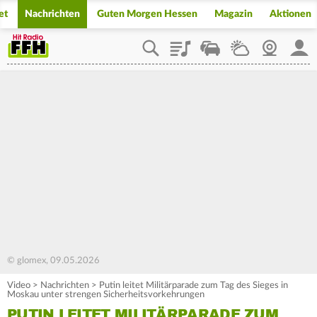
et
Nachrichten
Guten Morgen Hessen
Magazin
Aktionen
Playlist
Staupilot
Wetter
Webcam
Mein
© glomex, 09.05.2026
Video
>
Nachrichten
>
Putin leitet Militärparade zum Tag des Sieges in
Moskau unter strengen Sicherheitsvorkehrungen
PUTIN LEITET MILITÄRPARADE ZUM