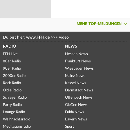
MEHR TOP-MELDUNGEN
Du bist hier:
www.FFH.de
>>>
Video
RADIO
NEWS
FFH Live
Hessen News
80er Radio
Frankfurt News
90er Radio
Wiesbaden News
2000er Radio
Mainz News
Rock Radio
Kassel News
Oldie Radio
Darmstadt News
Schlager Radio
Offenbach News
Party Radio
Gießen News
Lounge Radio
Fulda News
Weihnachtsradio
Bayern News
Meditationsradio
Sport