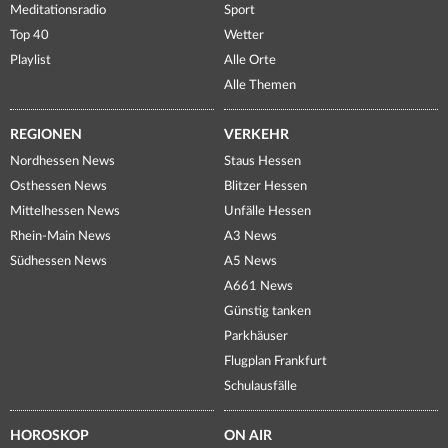
Meditationsradio
Sport
Top 40
Wetter
Playlist
Alle Orte
Alle Themen
REGIONEN
VERKEHR
Nordhessen News
Staus Hessen
Osthessen News
Blitzer Hessen
Mittelhessen News
Unfälle Hessen
Rhein-Main News
A3 News
Südhessen News
A5 News
A661 News
Günstig tanken
Parkhäuser
Flugplan Frankfurt
Schulausfälle
HOROSKOP
ON AIR