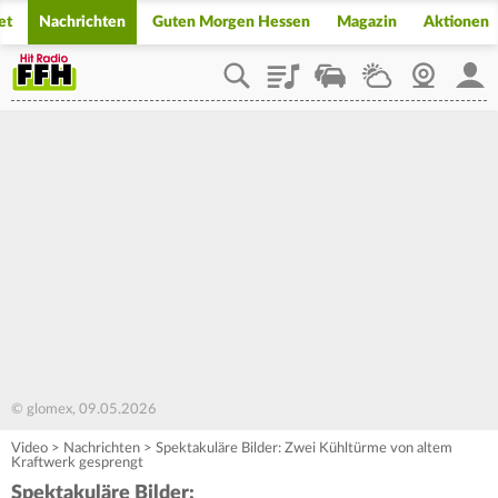
et
Nachrichten
Guten Morgen Hessen
Magazin
Aktionen
Playlist
Staupilot
Wetter
Webcam
Mein
© glomex, 09.05.2026
Video
>
Nachrichten
>
Spektakuläre Bilder: Zwei Kühltürme von altem
Kraftwerk gesprengt
Spektakuläre Bilder: