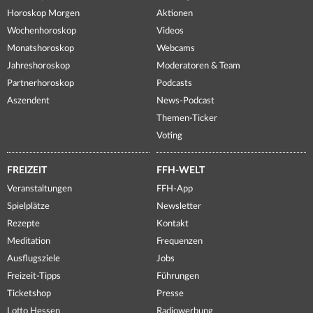
Horoskop Morgen
Aktionen
Wochenhoroskop
Videos
Monatshoroskop
Webcams
Jahreshoroskop
Moderatoren & Team
Partnerhoroskop
Podcasts
Aszendent
News-Podcast
Themen-Ticker
Voting
FREIZEIT
FFH-WELT
Veranstaltungen
FFH-App
Spielplätze
Newsletter
Rezepte
Kontakt
Meditation
Frequenzen
Ausflugsziele
Jobs
Freizeit-Tipps
Führungen
Ticketshop
Presse
Lotto Hessen
Radiowerbung