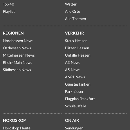
Top 40
Wetter
Playlist
Alle Orte
Alle Themen
REGIONEN
VERKEHR
Nordhessen News
Staus Hessen
Osthessen News
Blitzer Hessen
Mittelhessen News
Unfälle Hessen
Rhein-Main News
A3 News
Südhessen News
A5 News
A661 News
Günstig tanken
Parkhäuser
Flugplan Frankfurt
Schulausfälle
HOROSKOP
ON AIR
Horoskop Heute
Sendungen