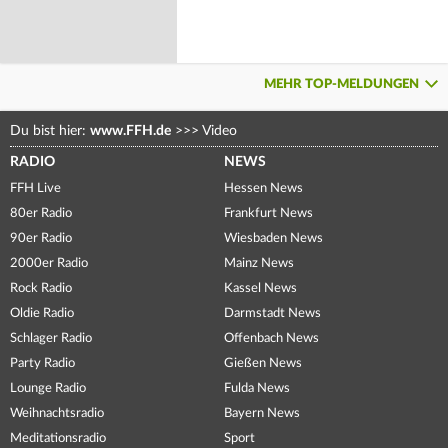
MEHR TOP-MELDUNGEN
Du bist hier:
www.FFH.de
>>>
Video
RADIO
NEWS
FFH Live
Hessen News
80er Radio
Frankfurt News
90er Radio
Wiesbaden News
2000er Radio
Mainz News
Rock Radio
Kassel News
Oldie Radio
Darmstadt News
Schlager Radio
Offenbach News
Party Radio
Gießen News
Lounge Radio
Fulda News
Weihnachtsradio
Bayern News
Meditationsradio
Sport