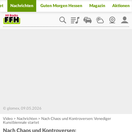
et
Nachrichten
Guten Morgen Hessen
Magazin
Aktionen
Playlist
Staupilot
Wetter
Webcam
Mein
© glomex, 09.05.2026
Video
>
Nachrichten
>
Nach Chaos und Kontroversen: Venediger
Kunstbiennale startet
Nach Chaos und Kontroversen: