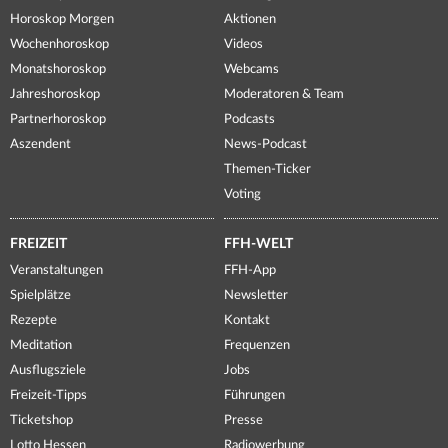
Horoskop Morgen
Aktionen
Wochenhoroskop
Videos
Monatshoroskop
Webcams
Jahreshoroskop
Moderatoren & Team
Partnerhoroskop
Podcasts
Aszendent
News-Podcast
Themen-Ticker
Voting
FREIZEIT
FFH-WELT
Veranstaltungen
FFH-App
Spielplätze
Newsletter
Rezepte
Kontakt
Meditation
Frequenzen
Ausflugsziele
Jobs
Freizeit-Tipps
Führungen
Ticketshop
Presse
Lotto Hessen
Radiowerbung