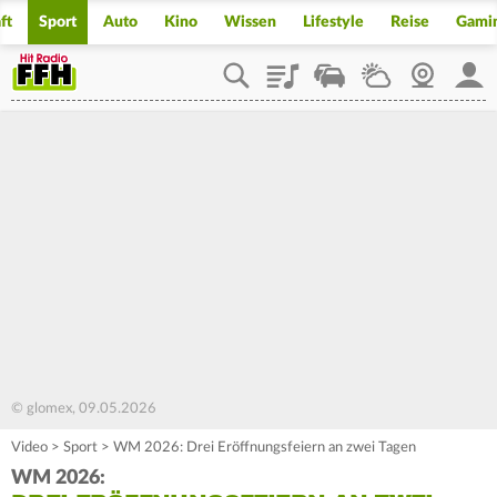
ft
Sport
Auto
Kino
Wissen
Lifestyle
Reise
Gami
Playlist
Staupilot
Wetter
Webcam
Mein
© glomex, 09.05.2026
Video
>
Sport
>
WM 2026: Drei Eröffnungsfeiern an zwei Tagen
WM 2026: