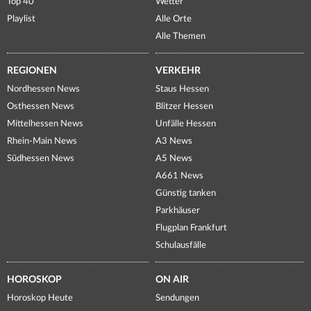
Top 40
Wetter
Playlist
Alle Orte
Alle Themen
REGIONEN
VERKEHR
Nordhessen News
Staus Hessen
Osthessen News
Blitzer Hessen
Mittelhessen News
Unfälle Hessen
Rhein-Main News
A3 News
Südhessen News
A5 News
A661 News
Günstig tanken
Parkhäuser
Flugplan Frankfurt
Schulausfälle
HOROSKOP
ON AIR
Horoskop Heute
Sendungen