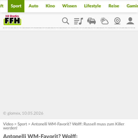
ft
Sport
Auto
Kino
Wissen
Lifestyle
Reise
Gami
Playlist
Staupilot
Wetter
Webcam
Mein
© glomex, 10.05.2026
Video
>
Sport
>
Antonelli WM-Favorit? Wolff: Russell muss zum Killer
werden!
Antonelli WM-Favorit? Wolff: