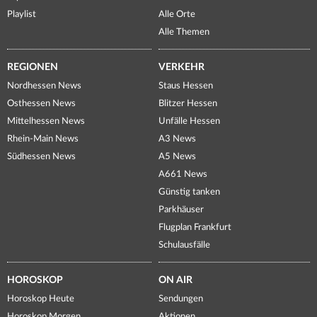
Playlist
Alle Orte
Alle Themen
REGIONEN
VERKEHR
Nordhessen News
Staus Hessen
Osthessen News
Blitzer Hessen
Mittelhessen News
Unfälle Hessen
Rhein-Main News
A3 News
Südhessen News
A5 News
A661 News
Günstig tanken
Parkhäuser
Flugplan Frankfurt
Schulausfälle
HOROSKOP
ON AIR
Horoskop Heute
Sendungen
Horoskop Morgen
Aktionen